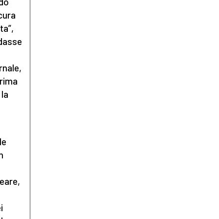
ndo
 cura
ta”,
ndasse
rnale,
prima
 la
le
n
neare,
i