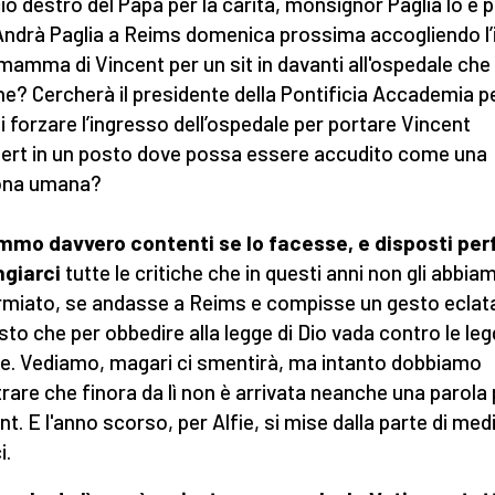
io destro del Papa per la carità, monsignor Paglia lo è p
 Andrà Paglia a Reims domenica prossima accogliendo l’
 mamma di Vincent per un sit in davanti all'ospedale che 
ne? Cercherà il presidente della Pontificia Accademia pe
di forzare l’ingresso dell’ospedale per portare Vincent
rt in un posto dove possa essere accudito come una
ona umana?
mo davvero contenti se lo facesse, e disposti per
ngiarci
tutte le critiche che in questi anni non gli abbia
rmiato, se andasse a Reims e compisse un gesto eclat
sto che per obbedire alla legge di Dio vada contro le leg
. Vediamo, magari ci smentirà, ma intanto dobbiamo
trare che finora da lì non è arrivata neanche una parola
nt. E l'anno scorso, per Alfie, si mise dalla parte di medi
i.