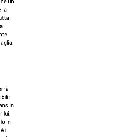
 che un
 la
utta:
ia
ente
aglia,
errà
ili:
ans in
 lui,
lo in
è il