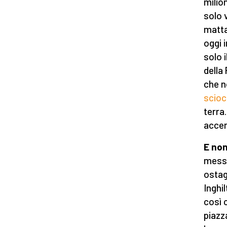
milion
solo 
matta
oggi 
solo 
della
che n
scio
terra
accen
E non
messo
ostag
Inghil
così 
piazza