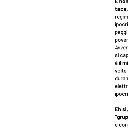
E non
tace,
regim
ipocr
peggi
pover
Avven
si cap
è il m
volte
duram
elett
ipocr
Eh sì
“gru
e con