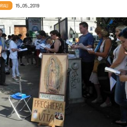
RIALI
15_05_2019