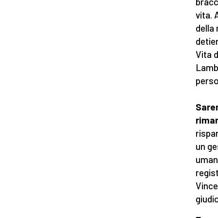
bracc
vita.
della
detie
Vita 
Lambe
pers
Sarem
rima
rispa
un ge
umane
regis
Vince
giudic