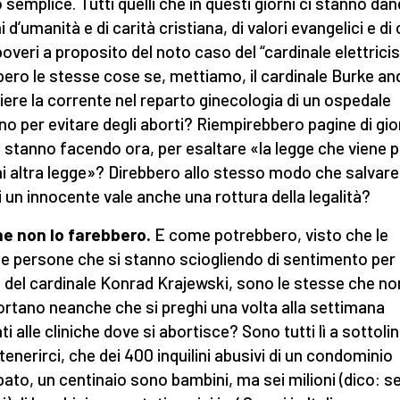
 semplice. Tutti quelli che in questi giorni ci stanno da
i d’umanità e di carità cristiana, di valori evangelici e di
 poveri a proposito del noto caso del “cardinale elettricis
bero le stesse cose se, mettiamo, il cardinale Burke a
liere la corrente nel reparto ginecologia di un ospedale
o per evitare degli aborti? Riempirebbero pagine di gio
stanno facendo ora, per esaltare «la legge che viene 
ni altra legge»? Direbbero allo stesso modo che salvare
di un innocente vale anche una rottura della legalità?
e non lo farebbero.
E come potrebbero, visto che le
e persone che si stanno sciogliendo di sentimento per 
 del cardinale Konrad Krajewski, sono le stesse che no
rtano neanche che si preghi una volta alla settimana
i alle cliniche dove si abortisce? Sono tutti lì a sottoli
ntenerirci, che dei 400 inquilini abusivi di un condominio
ato, un centinaio sono bambini, ma sei milioni (dico: se