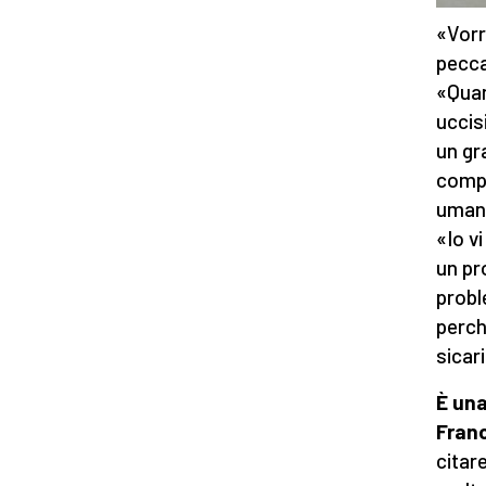
«Vorr
pecca
«Quant
uccis
un gr
compr
umana
«Io v
un pr
probl
perch
sicar
È una
Fran
citar