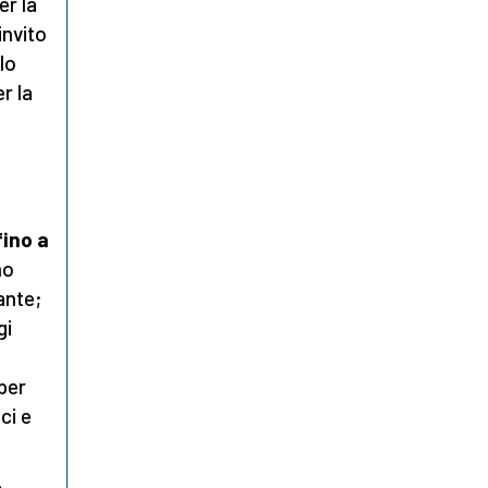
er la
invito
lo
r la
fino a
mo
ante;
gi
 per
ci e