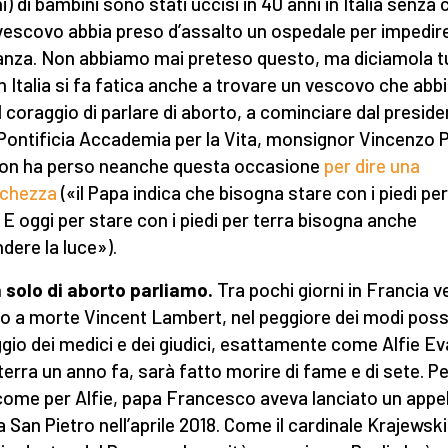
i) di bambini sono stati uccisi in 40 anni in Italia senza
vescovo abbia preso d’assalto un ospedale per impedire
nza. Non abbiamo mai preteso questo, ma diciamola t
in Italia si fa fatica anche a trovare un vescovo che abb
il coraggio di parlare di aborto, a cominciare dal presid
 Pontificia Accademia per la Vita, monsignor Vincenzo P
on ha perso neanche questa occasione
per dire una
cchezza
(«il Papa indica che bisogna stare con i piedi per
. E oggi per stare con i piedi per terra bisogna anche
dere la luce»).
 solo di aborto parliamo.
Tra pochi giorni in Francia v
 a morte Vincent Lambert, nel peggiore dei modi possib
gio dei medici e dei giudici, esattamente come Alfie Ev
terra un anno fa, sarà fatto morire di fame e di sete. Per
come per Alfie, papa Francesco aveva lanciato un appel
 San Pietro nell’aprile 2018. Come il cardinale Krajewski 