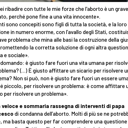
ei ribadire con tutte le mie forze che l'aborto è un grav
to, perché pone fine a una vita innocente».
i sono concepiti sono figli di tutta la società, e la loro
ione in numero enorme, con l’avallo degli Stati, costitu
ave problema che mina alle basi la costruzione della gius
omettendo la corretta soluzione di ogni altra questio
 e sociale».
i domando: è giusto fare fuori una vita umana per risol
oblema? (…) È giusto affittare un sicario per risolvere u
ema? Non si può, non è giusto fare fuori un essere um
é piccolo, per risolvere un problema: è come affittare 
io per risolvere un problema».
 veloce e sommaria rassegna di interventi di papa
cesco
di condanna dell’aborto. Molti di più se ne potre
e, ma basta questo per far comprendere una questione