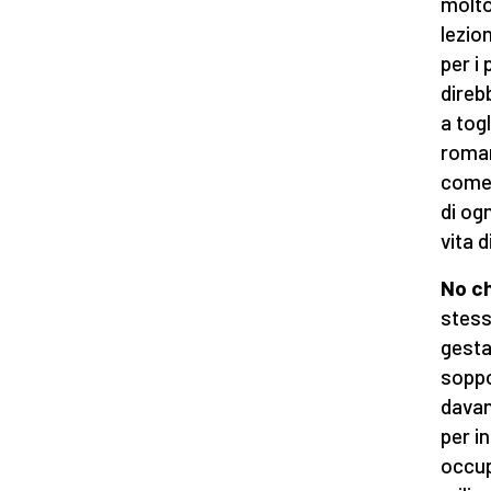
molto
lezion
per i
direb
a tog
roman
come 
di og
vita 
No ch
stess
gesta
soppo
davant
per i
occup