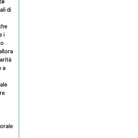
to
li di
che
 i
mo
allora
carità
e a
nale
ere
torale