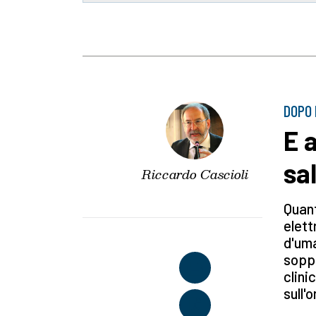
DOPO 
E 
sa
Riccardo Cascioli
Quant
elett
d'uma
soppo
clini
sull'