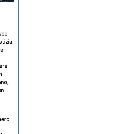
e
isce
tizia,
ne
vere
n
ano,
un
bbero