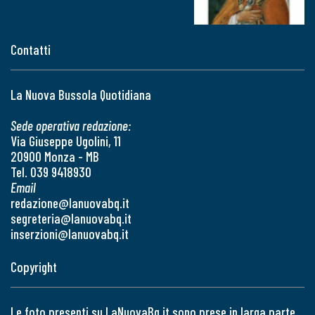
Contatti
La Nuova Bussola Quotidiana
Sede operativa redazione:
Via Giuseppe Ugolini, 11
20900 Monza - MB
Tel. 039 9418930
Email
redazione@lanuovabq.it
segreteria@lanuovabq.it
inserzioni@lanuovabq.it
Copyright
Le foto presenti su LaNuovaBq.it sono prese in larga parte