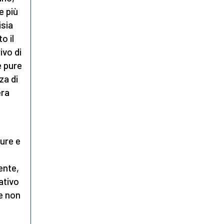
e più
isia
o il
ivo di
e pure
za di
era
ure e
ente,
ativo
ne non