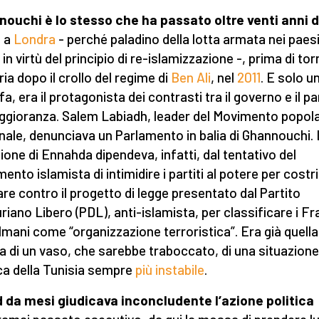
ouchi è lo stesso che ha passato oltre venti anni d
o
a
Londra
- perché paladino della lotta armata nei paes
 in virtù del principio di re-islamizzazione -, prima di to
ria dopo il crollo del regime di
Ben Ali
, nel
2011
. E solo u
a, era il protagonista dei contrasti tra il governo e il pa
ggioranza. Salem Labiadh, leader del Movimento popol
nale, denunciava un Parlamento in balia di Ghannouchi.
ione di Ennahda dipendeva, infatti, dal tentativo del
ento islamista di intimidire i partiti al potere per costri
are contro il progetto di legge presentato dal Partito
riano Libero (PDL), anti-islamista, per classificare i Fra
mani come “organizzazione terroristica”. Era già quella
a di un vaso, che sarebbe traboccato, di una situazione
ica della Tunisia sempre
più instabile
.
 da mesi giudicava inconcludente l’azione politica