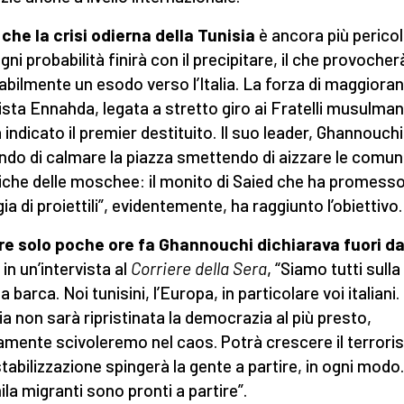
che la crisi odierna della Tunisia
è ancora più perico
gni probabilità finirà con il precipitare, il che provocher
tabilmente un esodo verso l’Italia. La forza di maggiora
ista Ennahda, legata a stretto giro ai Fratelli musulman
 indicato il premier destituito. Il suo leader, Ghannouchi
ndo di calmare la piazza smettendo di aizzare le comun
iche delle moschee: il monito di Saied che ha promess
ia di proiettili”, evidentemente, ha raggiunto l’obiettivo.
e solo poche ore fa Ghannouchi dichiarava fuori da
i
in un’intervista al
Corriere della Sera
, “Siamo tutti sulla
 barca. Noi tunisini, l’Europa, in particolare voi italiani.
ia non sarà ripristinata la democrazia al più presto,
amente scivoleremo nel caos. Potrà crescere il terrori
stabilizzazione spingerà la gente a partire, in ogni modo.
la migranti sono pronti a partire”.