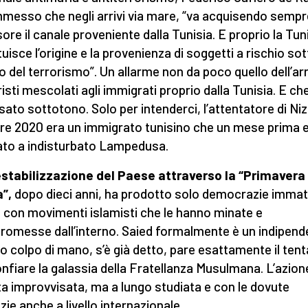
messo che negli arrivi via mare, “va acquisendo sempr
ore il canale proveniente dalla Tunisia. E proprio la Tun
uisce l’origine e la provenienza di soggetti a rischio sott
lo del terrorismo”. Un allarme non da poco quello dell’arr
risti mescolati agli immigrati proprio dalla Tunisia. E ch
sato sottotono. Solo per intenderci, l’attentatore di Niz
re 2020 era un immigrato tunisino che un mese prima 
to a indisturbato Lampedusa.
stabilizzazione del Paese attraverso la “Primavera
a”,
dopo dieci anni, ha prodotto solo democrazie immat
li con movimenti islamisti che le hanno minate e
omesse dall’interno. Saied formalmente è un indipend
suo colpo di mano, s’è già detto, pare esattamente il tent
onfiare la galassia della Fratellanza Musulmana. L’azio
ta improvvisata, ma a lungo studiata e con le dovute
zie anche a livello internazionale.