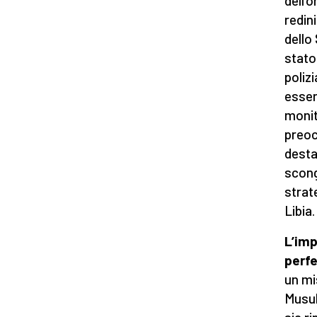
dell’
redini
dello
stato
polizi
essere
monit
preoc
destab
scong
strat
Libia.
L’imp
perfe
un mi
Musul