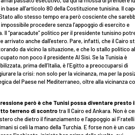
oramai passato esecutivo, da qui la mossa di prendere lui
 in base all’articolo 80 della Costituzione tunisina. Il ca
 Stato allo stesso tempo era però cosciente che sareb
 impossibile procedere senza l’appoggio di esercito e
a. Il “paracadute” politico per il presidente tunisino pot
 arrivato anche dall’estero. Pare, infatti, che il Cairo st
orando da vicino la situazione, e che lo stallo politico a
cupato non poco il presidente Al Sisi. Se la Tunisia è
ilizzata, prima dell’Italia, è l’Egitto a preoccuparsi di
iurare la crisi: non solo per la vicinanza, ma per la posi
egica del Paese nel Mediterraneo, oltre alla vicinanza co
ressione però è che Tunisi possa diventare presto i
tto terreno di scontro
tra Il Cairo ed Ankara. Non è ce
stero che dietro il finanziamento e l’appoggio ai Fratelli
mani si celi la mano della Turchia. E forse non è un ca