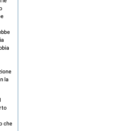
 le
po
be
rebbe
ia
bbia
zione
n la
l
rto
so che