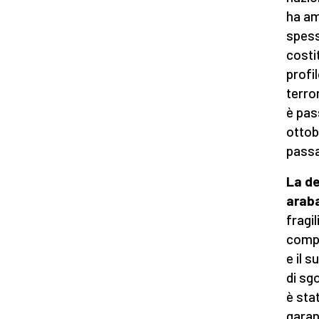
ha am
spess
costit
profi
terro
è pas
ottob
passa
La de
arab
fragi
compr
e il 
di sg
è sta
garan