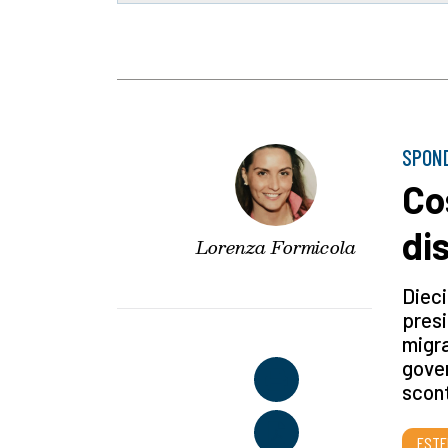
SPON
Co
dis
Lorenza Formicola
Dieci
presi
migra
gover
scon
ESTE