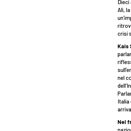
Dieci
Alì, 
un’im
ritro
crisi
Kais 
parla
rifles
sull’e
nel c
dell’
Parla
Itali
arriv
Nel 
nazio