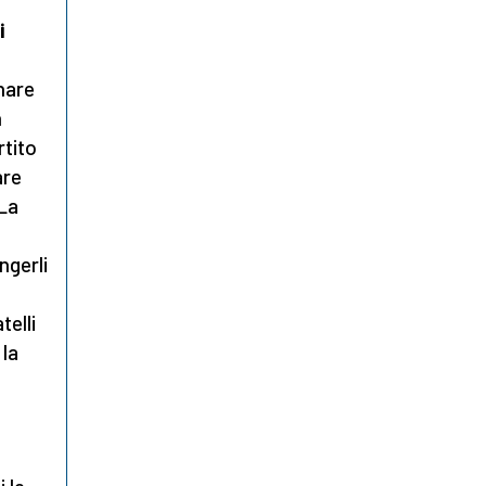
i
i
rnare
n
rtito
are
 La
ngerli
telli
 la