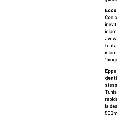
Ecco 
Con o
inevi
islam
aveva
tenta
islam
“piogg
Eppur
dent
stessa
Tunis
rapid
la de
500mi