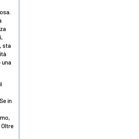
losa.
à
nza
i,
, sta
ità
o una
i
 Se in
smo,
 Oltre