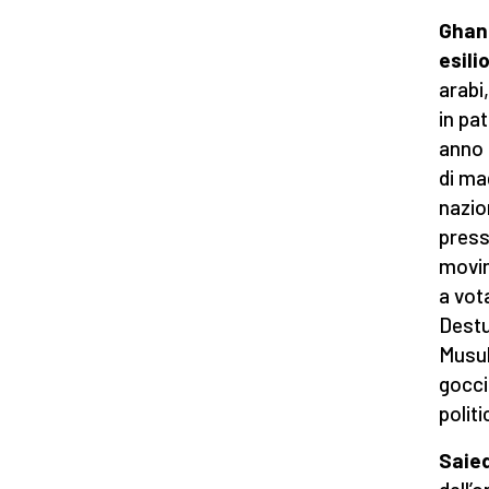
Ghann
esili
arabi,
in pat
anno f
di ma
nazio
press
movim
a vot
Destu
Musul
gocci
polit
Saied