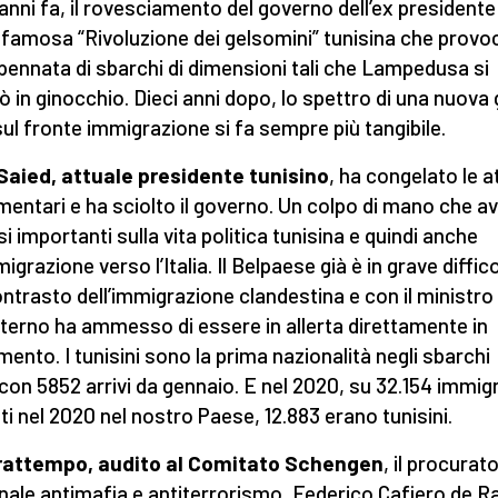
 anni fa, il rovesciamento del governo dell’ex president
la famosa “Rivoluzione dei gelsomini” tunisina che provo
pennata di sbarchi di dimensioni tali che Lampedusa si
vò in ginocchio. Dieci anni dopo, lo spettro di una nuova
 sul fronte immigrazione si fa sempre più tangibile.
Saied, attuale presidente tunisino
, ha congelato le at
mentari e ha sciolto il governo. Un colpo di mano che a
si importanti sulla vita politica tunisina e quindi anche
migrazione verso l’Italia. Il Belpaese già è in grave diffic
ontrasto dell’immigrazione clandestina e con il ministro
Interno ha ammesso di essere in allerta direttamente in
mento. I tunisini sono la prima nazionalità negli sbarchi 
a con 5852 arrivi da gennaio. E nel 2020, su 32.154 immigr
ati nel 2020 nel nostro Paese, 12.883 erano tunisini.
frattempo, audito al Comitato Schengen
, il procurat
nale antimafia e antiterrorismo, Federico Cafiero de R