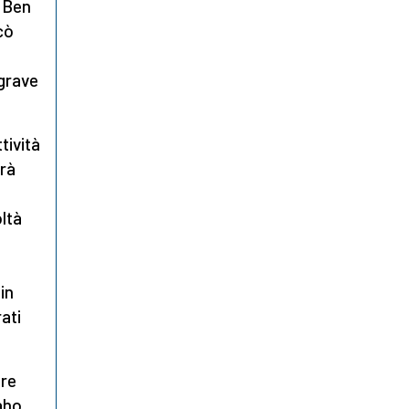
e Ben
cò
 grave
tività
vrà
oltà
in
ati
ore
aho,