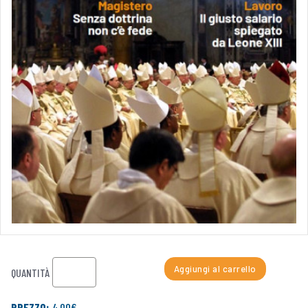
Aggiungi al carrello
QUANTITÀ
PREZZO:
4,00€