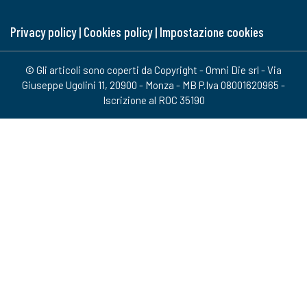
Privacy policy
|
Cookies policy
|
Impostazione cookies
© Gli articoli sono coperti da Copyright - Omni Die srl - Via
Giuseppe Ugolini 11, 20900 - Monza - MB P.Iva 08001620965 -
Iscrizione al ROC 35190