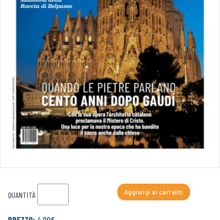
Aggiungi al carrello
QUANTITÀ
PREZZO:
4,00€