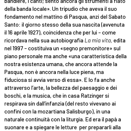
bandiere, i canti; sento ancora gli strumenti a fiato
della banda locale». Un tripudio che aveva il suo
fondamento nel mattino di Pasqua, anzi del Sabato
Santo: il giorno stesso della sua nascita (avvenuta
il 16 aprile 1927), coincidenza che per lui – come
ricordava nella sua autobiografia
La mia vita,
edita
nel 1997 – costituiva un «segno premonitore» sul
piano personale ma anche «una caratteristica della
nostra esistenza umana, che ancora attende la
Pasqua, non è ancora nella luce piena, ma
fiduciosa si avvia verso di essa». E lo fa anche
attraverso l’arte, la bellezza del paesaggio e dei
boschi, e la musica, che in casa Ratzinger si
respirava sin dall’infanzia (del resto vivevano ai
confini con la mozartiana Salisburgo), in una
naturale continuità con la liturgia. Ed era il papà a
suonare e a spiegare le letture per prepararli alla