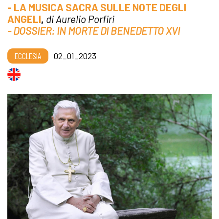
- LA MUSICA SACRA SULLE NOTE DEGLI
ANGELI
,
di Aurelio Porfiri
- DOSSIER: IN MORTE DI BENEDETTO XVI
ECCLESIA
02_01_2023