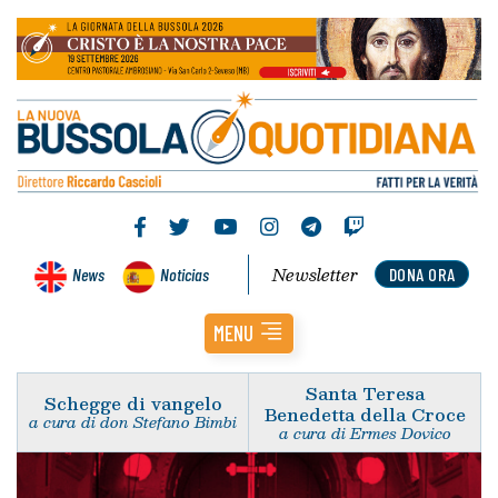
Newsletter
News
Noticias
DONA ORA
MENU
Santa Teresa
Schegge di vangelo
Benedetta della Croce
a cura di don Stefano Bimbi
a cura di Ermes Dovico