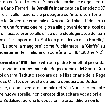
terno dell’arcidiocesi di Milano dal cardinale e oggi beato
a Carlo Ferrari - la Barelli fu incaricata da Benedetto X
re a livello nazionale e propagare sull’intero territorio
ano la Gioventù Femminile di Azione Cattolica. L’idea era 
frire una formazione religiosa alle giovani donne, così d
 un laicato pronto alle sfide delle ideologie atee del te
e di fare apostolato. Sotto la presidenza della Barelli (1
, “La sorella maggiore” come fu chiamata, la “Gieffe” s
dantemente il milione di socie (erano 1.164.388 nel ’42).
 novembre 1919
, diede vita con padre Gemelli al pio sodal
 “Terziarie francescane del Regno sociale del Sacro Cuo
i diverrà l’Istituto secolare delle Missionarie della Regal
Gesù Cristo, composto da laiche consacrate. Dodici
rigine, erano diventate duemila nel ’51. «Non preoccupatev
re nuove sorelle, non cercate di suscitare vocazioni al
o Sodalizio, perché le vocazioni le crea Iddio e non le