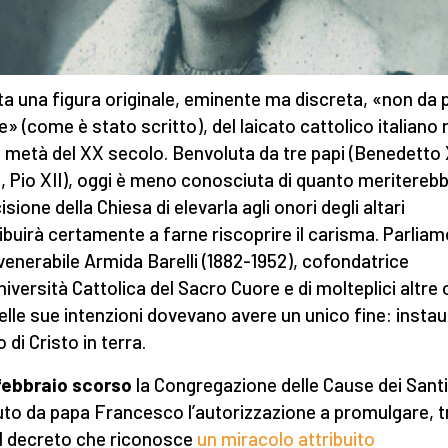
ta una figura originale, eminente ma discreta, «non da 
e» (come è stato scritto), del laicato cattolico italiano 
 metà del XX secolo. Benvoluta da tre papi (Benedetto 
I, Pio XII), oggi è meno conosciuta di quanto meritereb
isione della Chiesa di elevarla agli onori degli altari
ibuirà certamente a farne riscoprire il carisma. Parliam
 venerabile Armida Barelli (1882-1952), cofondatrice
Università Cattolica del Sacro Cuore e di molteplici altre
elle sue intenzioni dovevano avere un unico fine: instaur
 di Cristo in terra.
 febbraio scorso
la Congregazione delle Cause dei Santi
uto da papa Francesco l’autorizzazione a promulgare, tr
, il decreto che riconosce
un miracolo attribuito