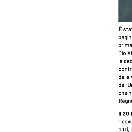
È sta
pagin
prima
Pio X
la dec
contr
della
dell’
che n
Regno
Il 20
ricev
altri