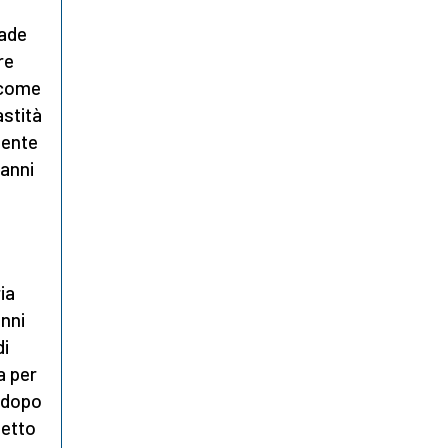
cade
re
 come
astità
mente
 anni
ia
anni
di
a per
- dopo
getto