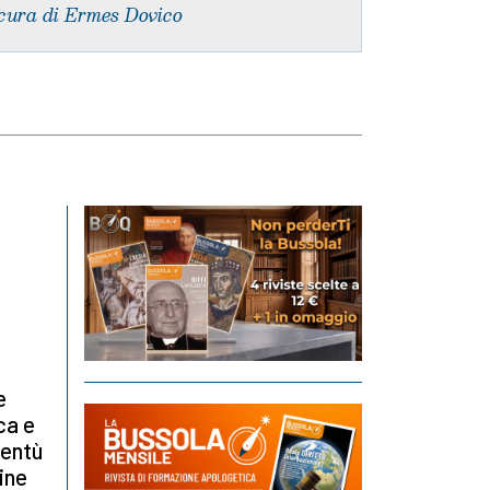
cura di Ermes Dovico
e
ca e
ventù
ine