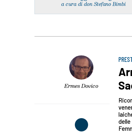
a cura di don Stefano Bimbi
PREST
Arm
Sa
Ermes Dovico
Ricon
vener
laich
delle
Femmi