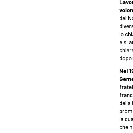
Lavor
volon
del N
diver
lo ch
e si 
chiara
dopo:
Nel 1
Geme
frate
franc
della
promu
la qu
che n