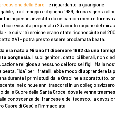
tercessione della Barelli
e riguardante la guarigione
gabile, tra il maggio e il giugno 1989, di una signora allo
ntacinquenne, investita da un camion mentre tornava 
n bici e vissuta poi per altri 23 anni. In ragione del mira
a - le cui virtù eroiche erano state riconosciute nel 20
etto XVI - potrà presto essere proclamata beata.
a era nata a Milano l’1 dicembre 1882 da una famigl
alta borghesia
. I suoi genitori, cattolici liberali, non die
ucazione religiosa a nessuno dei loro sei figli. Ma la nos
a beata, “Ida” per i fratelli, ebbe modo di apprendere la 
iana durante i primi studi dalle Orsoline e soprattutto, o
scente, nei cinque anni trascorsi in un collegio svizzero
to dalle Suore della Santa Croce, dove le venne trasme
 alla conoscenza del francese e del tedesco, la devozio
cro Cuore di Gesù e l’Immacolata.