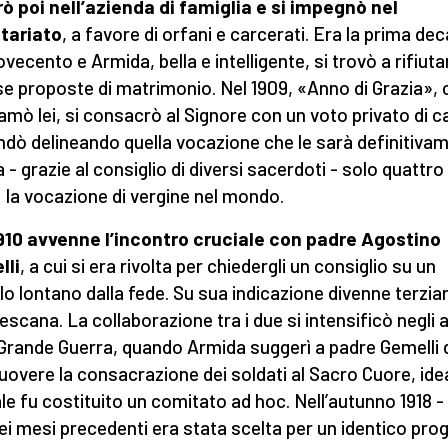
ò poi nell’azienda di famiglia e si impegnò nel
tariato
, a favore di orfani e carcerati. Era la prima de
ovecento e Armida, bella e intelligente, si trovò a rifiuta
se proposte di matrimonio. Nel 1909, «Anno di Grazia»,
iamò lei, si consacrò al Signore con un voto privato di c
andò delineando quella vocazione che le sarà definitiva
 - grazie al consiglio di diversi sacerdoti - solo quattro
 la vocazione di vergine nel mondo.
910 avvenne l’incontro cruciale con padre Agostino
lli
, a cui si era rivolta per chiedergli un consiglio su un
llo lontano dalla fede. Su sua indicazione divenne terziar
escana. La collaborazione tra i due si intensificò negli 
 Grande Guerra, quando Armida suggerì a padre Gemelli 
overe la consacrazione dei soldati al Sacro Cuore, ide
ale fu costituito un comitato ad hoc. Nell’autunno 1918 
ei mesi precedenti era stata scelta per un identico pro