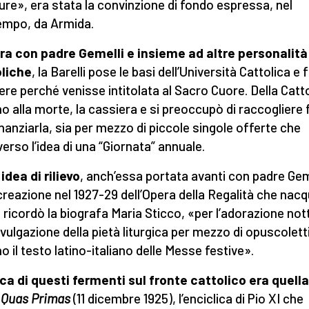
ure», era stata la convinzione di fondo espressa, nel
empo, da Armida.
a con padre Gemelli e insieme ad altre personalità
liche
, la Barelli pose le basi dell’Università Cattolica e f
ere perché venisse intitolata al Sacro Cuore. Della Catt
ino alla morte, la cassiera e si preoccupò di raccogliere 
inanziarla, sia per mezzo di piccole singole offerte che
verso l’idea di una “Giornata” annuale.
 idea di rilievo
, anch’essa portata avanti con padre Gem
 creazione nel 1927-29 dell’Opera della Regalità che nacq
ricordò la biografa Maria Sticco, «per l’adorazione not
divulgazione della pietà liturgica per mezzo di opuscolett
o il testo latino-italiano delle Messe festive».
ca di questi fermenti sul fronte cattolico era quella
a
Quas Primas
(11 dicembre 1925), l’enciclica di Pio XI che