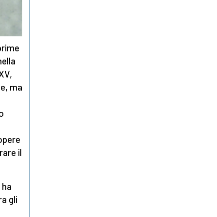
prime
nella
XV,
be, ma
o
 opere
are il
 ha
a gli