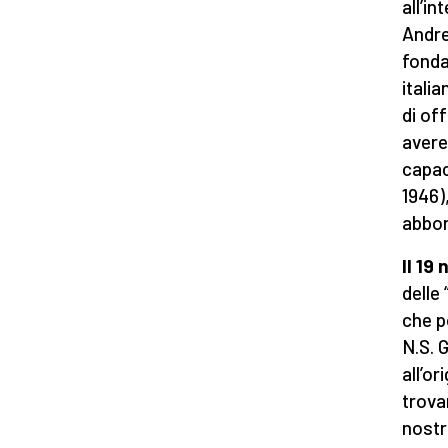
all’in
Andre
fonda
itali
di of
avere
capac
1946)
abbon
Il 19
delle
che po
N.S. 
all’o
trova
nostr