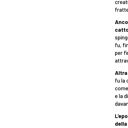
creat
fratt
Ancor
catto
sping
fu, f
per f
attra
Altra
fu la
come 
e la 
davan
L’epo
dell