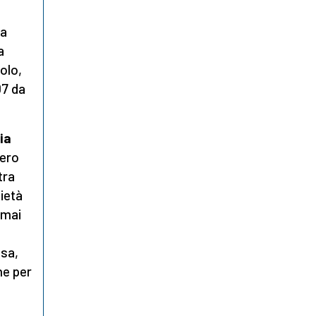
ra
a
colo,
07 da
ia
dero
tra
pietà
rmai
ssa,
ne per