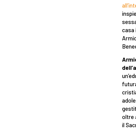
all’in
inspie
sessa
casa i
Armid
Bened
Armid
dell’
un’ed
futur
crist
adole
gesti
oltre
il Sa