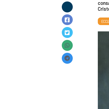
consa
Crist
ECCL