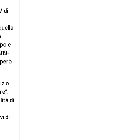
V di
quella
a
mpo e
919-
uperò
izio
re”,
ità di
i di