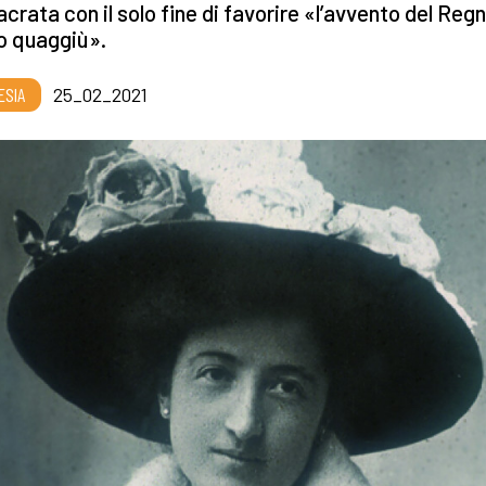
crata con il solo fine di favorire «l’avvento del Regn
o quaggiù».
ESIA
25_02_2021