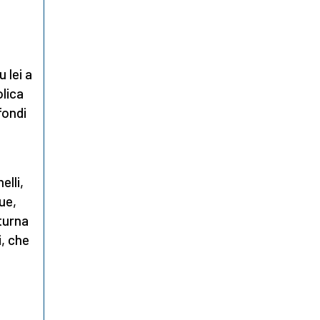
u lei a
olica
fondi
elli,
ue,
turna
i, che