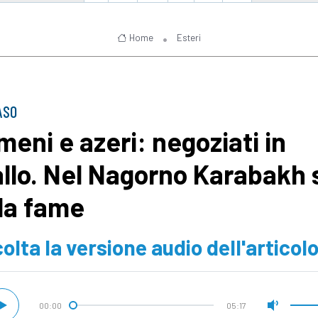
Home
Esteri
ASO
meni e azeri: negoziati in
allo. Nel Nagorno Karabakh 
 la fame
olta la versione audio dell'articol
00:00
05:17