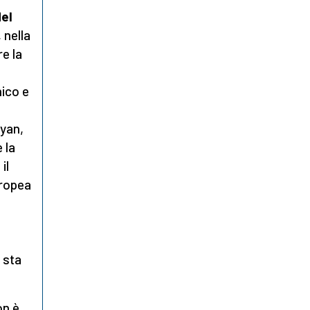
del
 nella
re la
nico e
nyan,
 la
il
uropea
i
 sta
on è