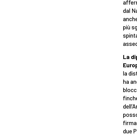
affer
dal N
anche
più s
spint
assed
La di
Euro
la di
ha an
blocc
finch
dell’
posso
firma
due P