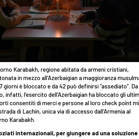
gorno Karabakh, regione abitata da armeni cristiani,
tonata in mezzo all’Azerbaigian a maggioranza musulm
7 giorni è bloccato e da 42 può definirsi “assediato”. Da
, infatti, l’esercito dell’Azerbaigian ha bloccato gli ultim
orti consentiti di merci e persone al loro check point mi
 strada di Lachin, unica via di accesso dall’Armenia al
rno Karabakh.
oziati internazionali, per giungere ad una soluzione