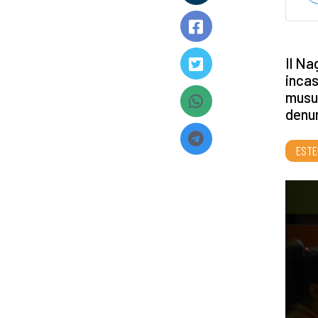
Il Na
incas
musul
denun
ESTE