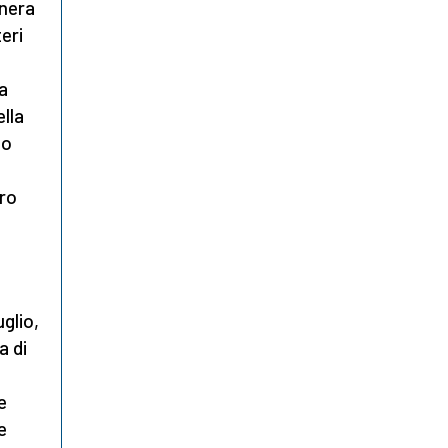
 nera
eri
a
ella
to
ero
uglio,
a di
a
e
e