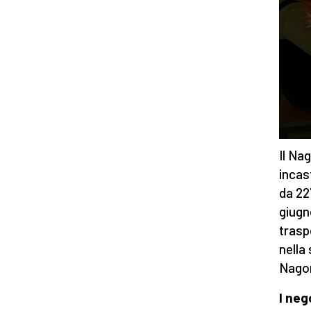
Il Na
incas
da 22
giugno
trasp
nella
Nago
I neg