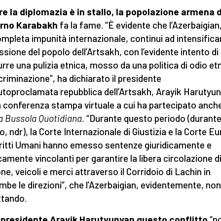
e la diplomazia è in stallo, la popolazione armena 
rno Karabakh
fa la fame. “È evidente che l’Azerbaigian,
ompleta impunità internazionale, continui ad intensifica
ssione del popolo dell’Artsakh, con l’evidente intento di
rre una pulizia etnica, mosso da una politica di odio et
scriminazione”, ha dichiarato il presidente
autoproclamata repubblica dell’Artsakh, Arayik Harutyu
a conferenza stampa virtuale a cui ha partecipato anche
 Bussola Quotidiana.
“Durante questo periodo (durante 
o, ndr), la Corte Internazionale di Giustizia e la Corte E
iritti Umani hanno emesso sentenze giuridicamente e
icamente vincolanti per garantire la libera circolazione d
ne, veicoli e merci attraverso il Corridoio di Lachin in
mbe le direzioni”, che l’Azerbaigian, evidentemente, non
ttando.
l presidente Arayik Harutyunyan questo conflitto
“n