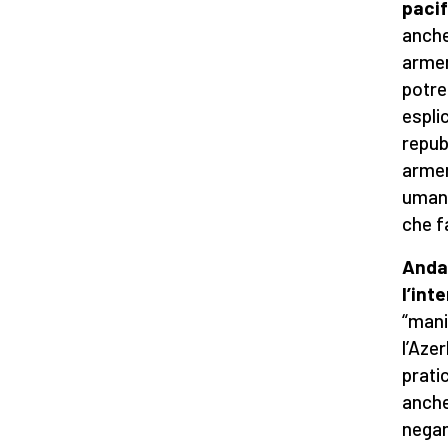
pacif
anche
armen
potre
espli
repub
armen
umani
che f
Andan
l’int
“manif
l’Aze
prati
anche
negan