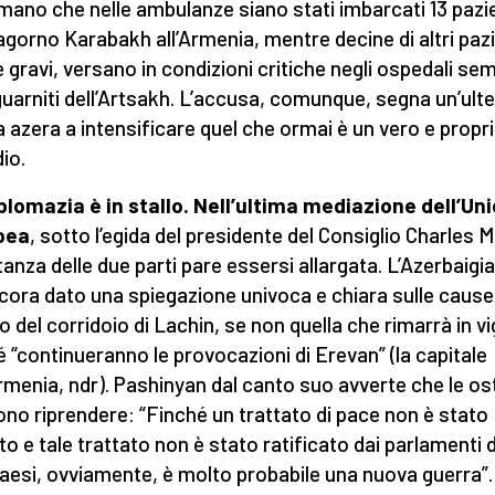
mano che nelle ambulanze siano stati imbarcati 13 pazi
agorno Karabakh all’Armenia, mentre decine di altri pazi
 gravi, versano in condizioni critiche negli ospedali se
guarniti dell’Artsakh. L’accusa, comunque, segna un’ulte
a azera a intensificare quel che ormai è un vero e propr
io.
plomazia è in stallo. Nell’ultima mediazione dell’Un
pea
, sotto l’egida del presidente del Consiglio Charles M
stanza delle due parti pare essersi allargata. L’Azerbaigi
cora dato una spiegazione univoca e chiara sulle cause
o del corridoio di Lachin, se non quella che rimarrà in v
é “continueranno le provocazioni di Erevan” (la capitale
Armenia, ndr). Pashinyan dal canto suo avverte che le ost
no riprendere: “Finché un trattato di pace non è stato
to e tale trattato non è stato ratificato dai parlamenti 
aesi, ovviamente, è molto probabile una nuova guerra”. 