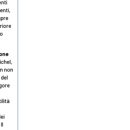
enti
enti,
mpre
riore
io
ione
ichel,
an non
 del
igore
ilità
dei
Il