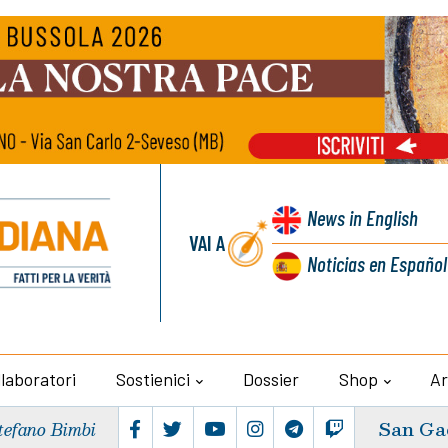
News
in English
VAI A
Noticias
en Español
llaboratori
Sostienici
Dossier
Shop
Ar
San Ga
tefano Bimbi