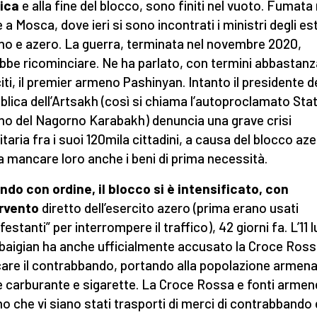
ica
e alla fine del blocco, sono finiti nel vuoto. Fumata
 a Mosca, dove ieri si sono incontrati i ministri degli est
o e azero. La guerra, terminata nel novembre 2020,
bbe ricominciare. Ne ha parlato, con termini abbastanz
citi, il premier armeno Pashinyan. Intanto il presidente d
blica dell’Artsakh (così si chiama l’autoproclamato Sta
o del Nagorno Karabakh) denuncia una grave crisi
taria fra i suoi 120mila cittadini, a causa del blocco az
a mancare loro anche i beni di prima necessità.
do con ordine, il blocco si è intensificato, con
ervento
diretto dell’esercito azero (prima erano usati
estanti” per interrompere il traffico), 42 giorni fa. L’11 l
rbaigian ha anche ufficialmente accusato la Croce Ross
care il contrabbando, portando alla popolazione armen
 carburante e sigarette. La Croce Rossa e fonti armen
o che vi siano stati trasporti di merci di contrabbando 