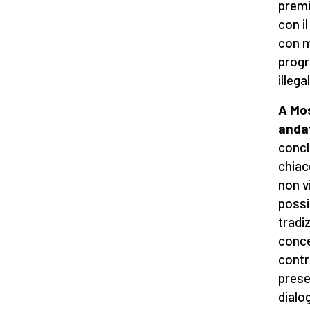
premi
con i
con m
progr
illega
A Mos
anda
concl
chiac
non v
possi
tradi
conce
contr
prese
dialo