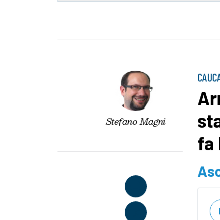
CAUC
Ar
st
Stefano Magni
fa
Asc