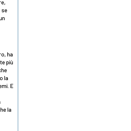
re,
e se
 un
ro, ha
te più
 che
o la
emi. E
a
he la