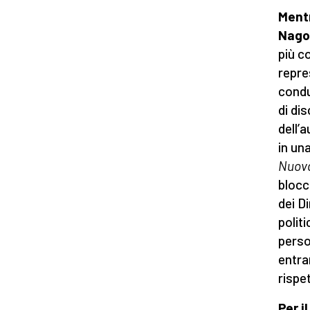
Mentr
Nago
più c
repre
condu
di di
dell’
in un
Nuova
blocc
dei D
polit
perso
entra
rispe
Per i