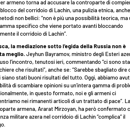
er armeno torna ad accusare la controparte di compie
l blocco del corridoio di Lachin, una pulizia etnica, anch
etodi non bellici: “non è più una possibilità teorica, ma
amma specifico che viene portato avanti bloccando
lmente il corridoio di Lachin”.
ca, la mediazione sotto l’egida della Russia non è
ta meglio.
Jeyhun Bayramov, ministro degli Esteri aze
uso l’incontro, tenutosi ieri, commentando “ci sono sta
chiere che risultati”, anche se: “Sarebbe sbagliato dire
i siano stati buoni risultati del tutto. Oggi, abbiamo avut
bilità di scambiare opinioni su un’intera gamma di probl
zionalmente, in questo formato, noi e gli armeni ci
ntriamo nei rimanenti articoli di un trattato di pace”. L
oparte armena, Ararat Mirzoyan, ha però confermato c
nza militare azera nel corridoio di Lachin “complica” il
go.