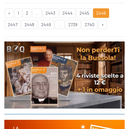
«
1
2
...
2443
2444
2445
2446
2447
2448
2449
...
2739
2740
»