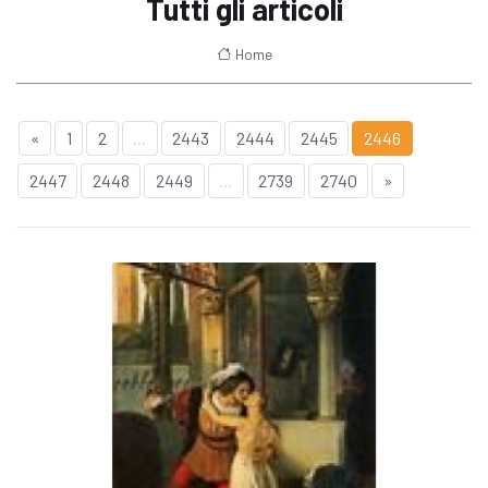
Tutti gli articoli
Home
«
1
2
...
2443
2444
2445
2446
2447
2448
2449
...
2739
2740
»