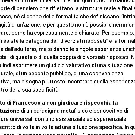
orie di pensiero che riflettano la struttura reale e finali
 cose, né si danno delle formalità che definiscano l’intr
gità di un’azione, e per questo non è possibile nemme
care, come ha espressamente dichiarato. Per esempio,
n esiste la categoria dei “divorziati risposati” e la formal
e dell’adulterio, ma si danno le singole esperienze unic
tibili di questa o di quella coppia di divorziati risposati. 
uindi esprimere un giudizio valutativo di una situazione
turale, di un peccato pubblico, di una sconvenienza
tiva, ma bisogna piuttosto incontrare quella esperienz
tro della sua specificità.
ito di Francesco a non giudicare rispecchia la
ituzione
di un paradigma metafisico e conoscitivo di
ture universali con uno esistenziale ed esperienziale
scritto di volta in volta ad una situazione specifica. In 
 però, la ragione viene ristretta. L’Esortazione
Amoris