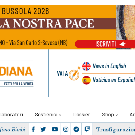
News
in English
VAI A
Noticias
en Español
llaboratori
Sostienici
Dossier
Shop
Ar
Trasfigurazio
efano Bimbi