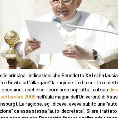
elle principali indicazioni che Benedetto XVI ci ha lascia
à è l’invito ad “allargare” la ragione. Lo ha scritto e dett
 occasioni, anche se ricordiamo soprattutto il suo
dis
2 settembre 2006
nell’aula magna dell’Università di Rati
nsburg). La ragione, egli diceva, aveva subito una “auto
azione” da essa stessa “auto-decretata”. Si era trattato 
sso secolare che Benedetto faceva risalire addirittura 