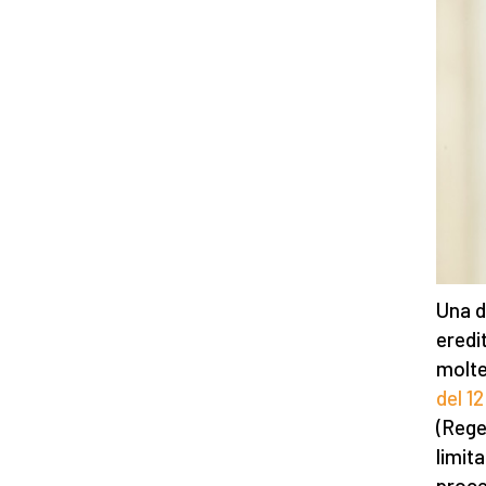
Una d
eredit
molte
del 1
(Rege
limit
proce