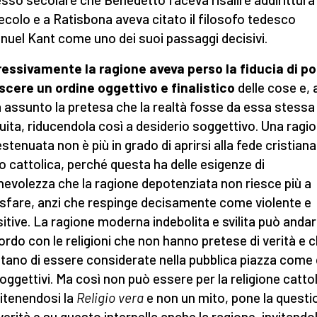
ecolo e a Ratisbona aveva citato il filosofo tedesco
uel Kant come uno dei suoi passaggi decisivi.
essivamente la ragione aveva perso la fiducia
di po
cere un ordine oggettivo e finalistico
delle cose e, 
 assunto la pretesa che la realtà fosse da essa stessa
uita, riducendola così a desiderio soggettivo. Una ragi
stenuata non è più in grado di aprirsi alla fede cristiana
o cattolica, perché questa ha delle esigenze di
nevolezza che la ragione depotenziata non riesce più a
sfare, anzi che respinge decisamente come violente e
itive. La ragione moderna indebolita e svilita può anda
ordo con le religioni che non hanno pretese di verità e 
tano di essere considerate nella pubblica piazza come 
soggettivi. Ma così non può essere per la religione catto
ritenendosi la
Religio vera
e non un mito, pone la questi
 verità e su questo interpella anche la ragione, invitando