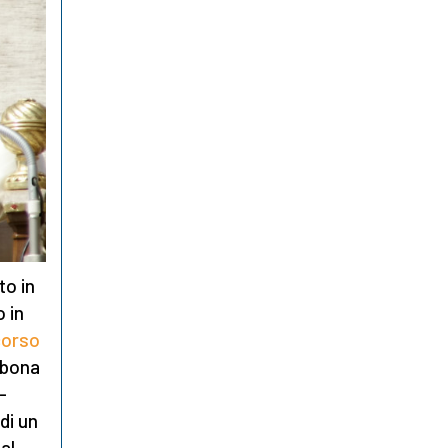
to in
o in
corso
sbona
-
di un
al