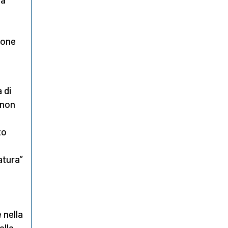
ione
 di
 non
to
atura”
 nella
elle