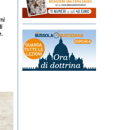
ni
di
e.