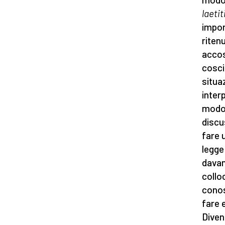
laetit
impor
riten
accos
cosci
situa
inter
modo 
discu
fare 
legge
davan
collo
conos
fare 
Diven