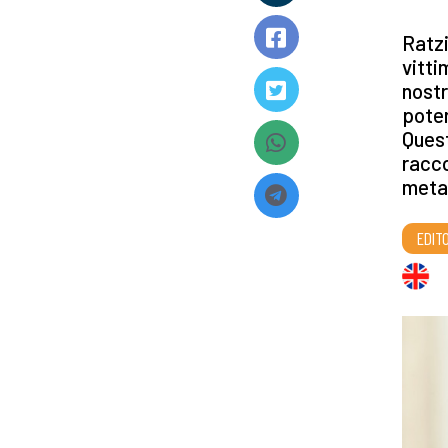
Ratzi
vitti
nostr
poter
Quest
racco
metaf
EDITO