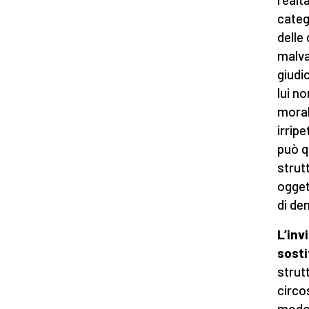
categ
delle
malva
giudi
lui no
moral
irripe
può q
strut
ogget
di den
L’inv
sost
strut
circo
modo,