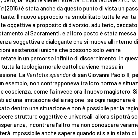
ia
(2016) è stata anche da questo punto di vista un pas
tante. Il nuovo approccio ha smobilitato tutte le verità
ute oggettive a proposito di divorzio, adulterio, peccato
tamento ai Sacramenti, e al loro posto è stata messa 
enza soggettiva e dialogante che si muove all'interno di
zioni esistenziali uniche che possono solo venire
pretate in un percorso infinito di discernimento. In ques
tutta la teologia morale cattolica viene messa in
ssione. La
Veritatis splendor
di san Giovanni Paolo II
,
pe
un esempio, non contrapponeva tra loro norma e situaz
 e coscienza, come fa invece ora il nuovo magistero. 
ti ad una limitazione della ragione: se ogni ragionare è
cato dentro una situazione e non è possibile per la ragi
cere strutture oggettive e universali, allora si potrà so
esperienza, incontrare l’altro ma non conoscere veram
terà impossibile anche sapere quando si sia in stato di