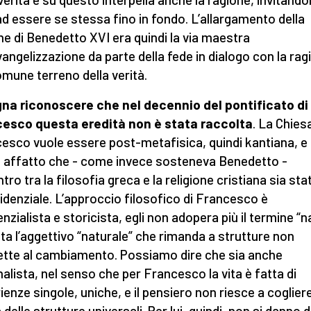
ad essere se stessa fino in fondo. L’allargamento della
ne di Benedetto XVI era quindi la via maestra
evangelizzazione da parte della fede in dialogo con la rag
omune terreno della verità.
na riconoscere che nel decennio del pontificato di
esco questa eredità non è stata raccolta
. La Chiesa
esco vuole essere post-metafisica, quindi kantiana, e
 affatto che - come invece sosteneva Benedetto -
ntro tra la filosofia greca e la religione cristiana sia sta
idenziale. L’approccio filosofico di Francesco è
enzialista e storicista, egli non adopera più il termine “n
ita l’aggettivo “naturale” che rimanda a strutture non
tte al cambiamento. Possiamo dire che sia anche
alista, nel senso che per Francesco la vita è fatta di
ienze singole, uniche, e il pensiero non riesce a cogliere
 delle strutture universali. Per lui, quindi, non si danno d