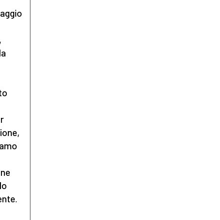
saggio
,
la
to
r
ione,
Siamo
one
lo
ente.