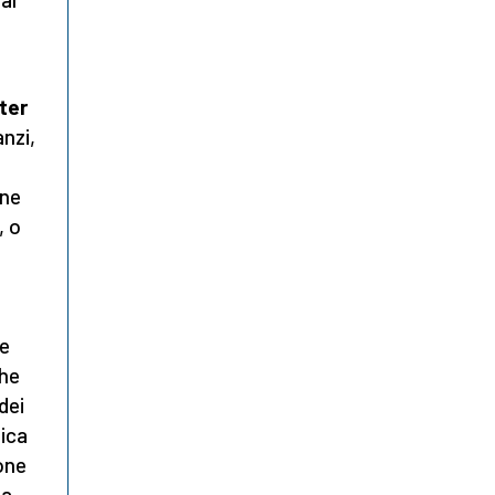
ter
anzi,
one
, o
re
che
dei
lica
one
la