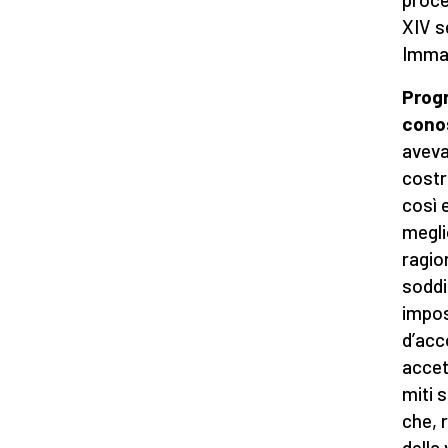
XIV s
Imman
Progr
conos
aveva
costr
così e
megli
ragio
soddi
impos
d’acc
accet
miti 
che, 
della