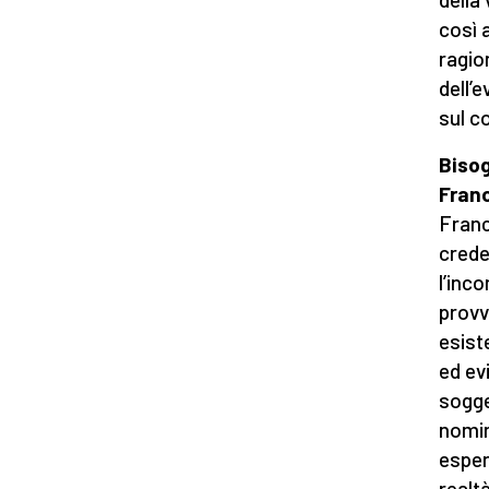
così 
ragio
dell’
sul c
Bisog
Franc
Franc
crede
l’inco
provv
esist
ed ev
sogge
nomin
esper
realtà