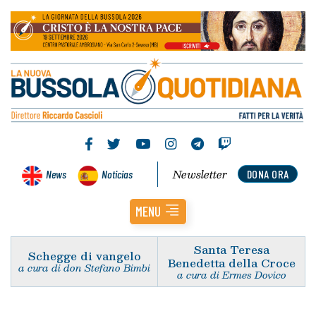
Newsletter
News
Noticias
DONA ORA
MENU
Santa Teresa
Schegge di vangelo
Benedetta della Croce
a cura di don Stefano Bimbi
a cura di Ermes Dovico