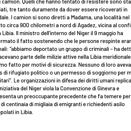
i camion. Quelli che hanno tentato di resistere sono sta
iati, tre tanto duramente da dover essere ricoverati in
ale. I camion si sono diretti a Madama, una località nel
to circa 900 chilometri a nord di Agadez, vicina al conf
 Libia. Il ministro dell’interno del Niger il 9 maggio ha
rmato il fatto sostenendo che le persone respinte era
nali: “abbiamo deportato un gruppo di criminali – ha det
acevano parte delle milizie attive nella Libia meridionale
mo fatto per motivi di sicurezza. Nessuno di loro aveva
s di rifugiato politico o un permesso di soggiorno per m
tari”. Le organizzazioni in difesa dei diritti umani replic
iniziativa del Niger viola la Convenzione di Ginevra e
esenta un preoccupante precedente che fa temere per 
di centinaia di migliaia di emigranti e richiedenti asilo
polati in Libia.