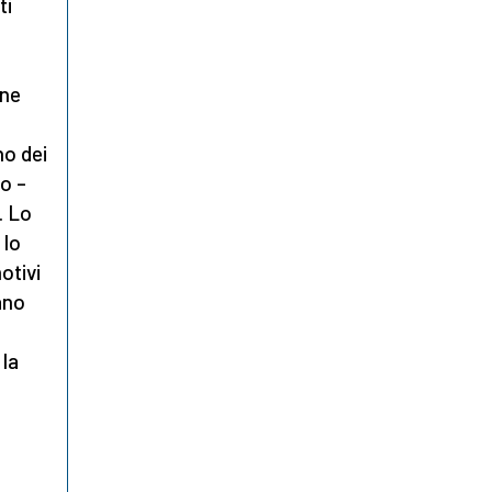
ti
ine
no dei
to –
. Lo
 lo
otivi
ano
la