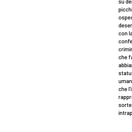
su de
picch
osped
deser
con la
confe
crimi
che f
abbia
statu
umani
che l’
rappr
sorte 
intrap