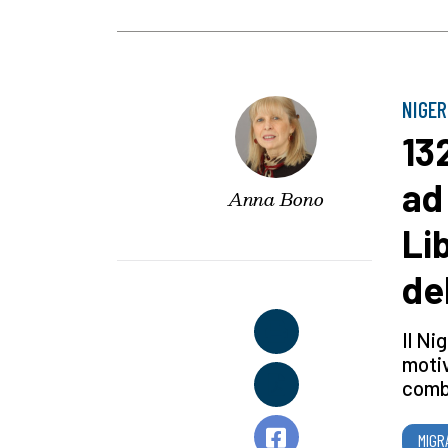
NIGER
13
ad
Anna Bono
Li
de
Il Ni
motiv
comba
MIGR