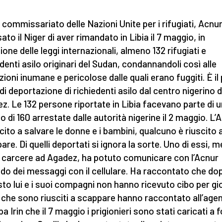
o commissariato delle Nazioni Unite per i rifugiati, Acnur
to il Niger di aver rimandato in Libia il 7 maggio, in
ione delle leggi internazionali, almeno 132 rifugiati e
edenti asilo originari del Sudan, condannandoli così alle
zioni inumane e pericolose dalle quali erano fuggiti. È il
di deportazione di richiedenti asilo dal centro nigerino d
z. Le 132 persone riportate in Libia facevano parte di u
o di 160 arrestate dalle autorità nigerine il 2 maggio. L’
scito a salvare le donne e i bambini, qualcuno è riuscito 
are. Di quelli deportati si ignora la sorte. Uno di essi, 
n carcere ad Agadez, ha potuto comunicare con l’Acnur
ndo dei messaggi con il cellulare. Ha raccontato che do
esto lui e i suoi compagni non hanno ricevuto cibo per gio
i che sono riusciti a scappare hanno raccontato all’agen
 Irin che il 7 maggio i prigionieri sono stati caricati a 