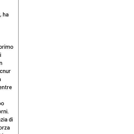
, ha
 primo
i
n
Acnur
a
mentre
po
rni.
zia di
forza