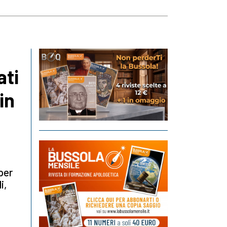
ati
in
per
i,