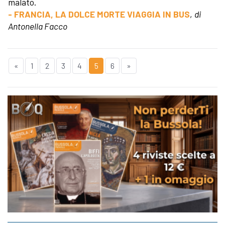
malato.
- FRANCIA, LA DOLCE MORTE VIAGGIA IN BUS
,
di
Antonella Facco
«
1
2
3
4
5
6
»