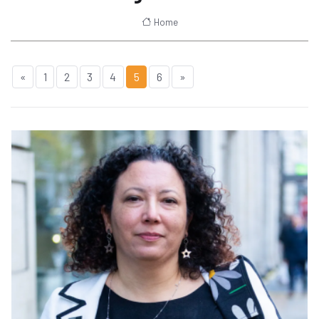
Home
«
1
2
3
4
5
6
»