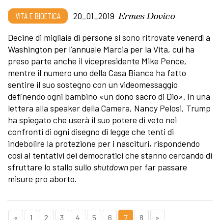
Ermes Dovico
VITA E BIOETICA
20_01_2019
Decine di migliaia di persone si sono ritrovate venerdì a
Washington per l’annuale Marcia per la Vita, cui ha
preso parte anche il vicepresidente Mike Pence,
mentre il numero uno della Casa Bianca ha fatto
sentire il suo sostegno con un videomessaggio
definendo ogni bambino «un dono sacro di Dio». In una
lettera alla speaker della Camera, Nancy Pelosi, Trump
ha spiegato che userà il suo potere di veto nei
confronti di ogni disegno di legge che tenti di
indebolire la protezione per i nascituri, rispondendo
così ai tentativi dei democratici che stanno cercando di
sfruttare lo stallo sullo
shutdown
per far passare
misure pro aborto.
«
1
2
3
4
5
6
7
8
»