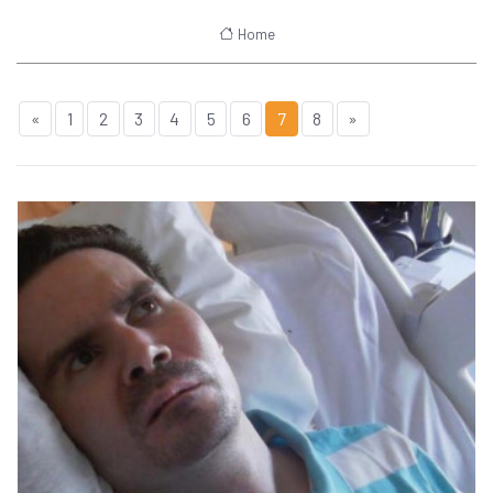
Home
«
1
2
3
4
5
6
7
8
»