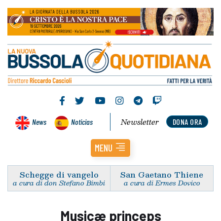
Newsletter
News
Noticias
DONA ORA
MENU
Schegge di vangelo
San Gaetano Thiene
a cura di don Stefano Bimbi
a cura di Ermes Dovico
Musicæ princeps