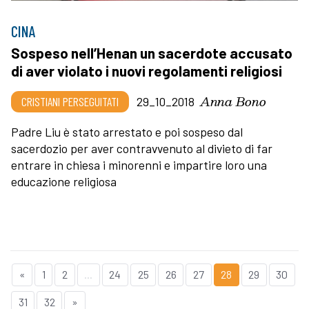
CINA
Sospeso nell’Henan un sacerdote accusato
di aver violato i nuovi regolamenti religiosi
Anna Bono
CRISTIANI PERSEGUITATI
29_10_2018
Padre Liu è stato arrestato e poi sospeso dal
sacerdozio per aver contravvenuto al divieto di far
entrare in chiesa i minorenni e impartire loro una
educazione religiosa
«
1
2
...
24
25
26
27
28
29
30
31
32
»