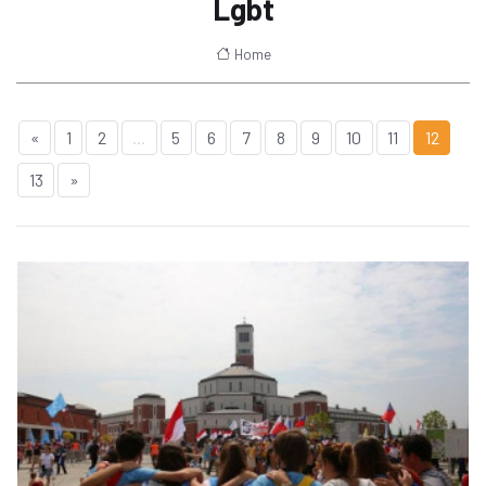
Lgbt
Home
«
1
2
...
5
6
7
8
9
10
11
12
13
»