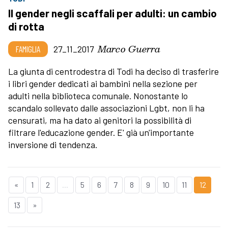
Il gender negli scaffali per adulti: un cambio
di rotta
Marco Guerra
FAMIGLIA
27_11_2017
La giunta di centrodestra di Todi ha deciso di trasferire
i libri gender dedicati ai bambini nella sezione per
adulti nella biblioteca comunale. Nonostante lo
scandalo sollevato dalle associazioni Lgbt, non li ha
censurati, ma ha dato ai genitori la possibilità di
filtrare l'educazione gender. E' già un'importante
inversione di tendenza.
«
1
2
...
5
6
7
8
9
10
11
12
13
»