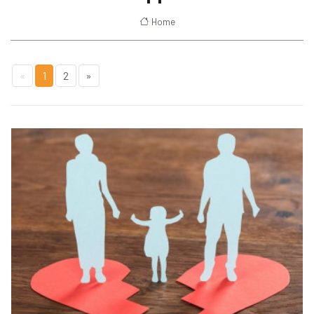
Home
«
1
2
»