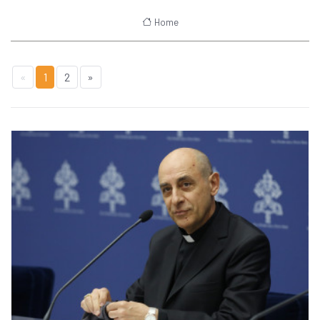
Home
«
1
2
»