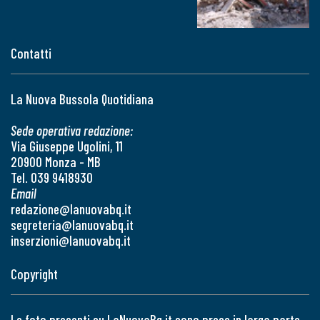
Contatti
La Nuova Bussola Quotidiana
Sede operativa redazione:
Via Giuseppe Ugolini, 11
20900 Monza - MB
Tel. 039 9418930
Email
redazione@lanuovabq.it
segreteria@lanuovabq.it
inserzioni@lanuovabq.it
Copyright
Le foto presenti su LaNuovaBq.it sono prese in larga parte