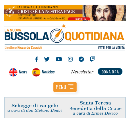
Newsletter
News
Noticias
DONA ORA
MENU
Santa Teresa
Schegge di vangelo
Benedetta della Croce
a cura di don Stefano Bimbi
a cura di Ermes Dovico