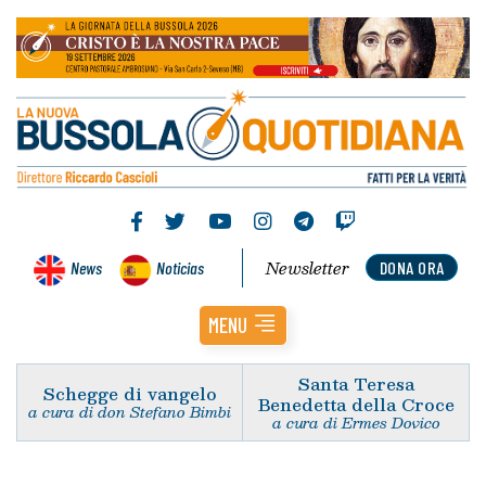
Newsletter
News
Noticias
DONA ORA
MENU
Santa Teresa
Schegge di vangelo
Benedetta della Croce
a cura di don Stefano Bimbi
a cura di Ermes Dovico