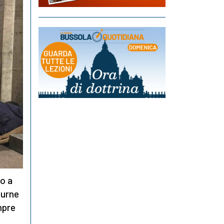
no a
turne
mpre