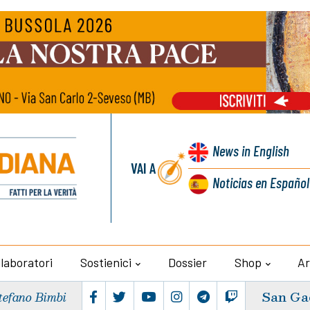
News
in English
VAI A
Noticias
en Español
llaboratori
Sostienici
Dossier
Shop
Ar
San Ga
tefano Bimbi