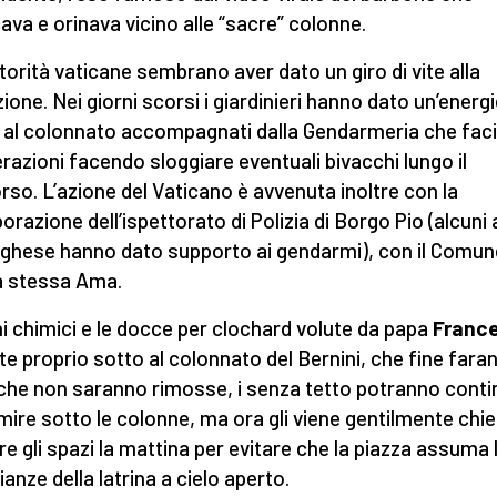
ava e orinava vicino alle “sacre” colonne.
torità vaticane sembrano aver dato un giro di vite alla
zione. Nei giorni scorsi i giardinieri hanno dato un’energ
a al colonnato accompagnati dalla Gendarmeria che faci
erazioni facendo sloggiare eventuali bivacchi lungo il
rso. L’azione del Vaticano è avvenuta inoltre con la
borazione dell’ispettorato di Polizia di Borgo Pio (alcuni 
rghese hanno dato supporto ai gendarmi), con il Comun
a stessa Ama.
ni chimici e le docce per clochard volute da papa
Franc
te proprio sotto al colonnato del Bernini, che fine fara
che non saranno rimosse, i senza tetto potranno conti
mire sotto le colonne, ma ora gli viene gentilmente chie
are gli spazi la mattina per evitare che la piazza assuma 
anze della latrina a cielo aperto.