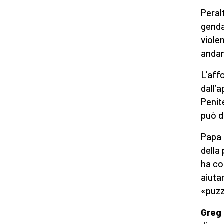
Peral
genda
violen
andar
L’aff
dall’
Penit
può d
Papa
della
ha co
aiuta
«puzz
Greg