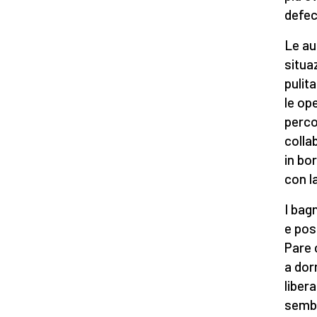
defec
Le au
situa
pulit
le op
perco
colla
in bo
con l
I bag
e pos
Pare 
a dor
liber
sembi