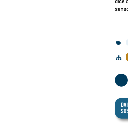
dice 
senso