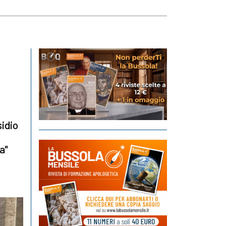
sidio
a"