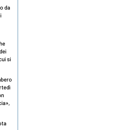
to da
i
che
dei
ui si
ombero
rtedì
on
cia»,
ota