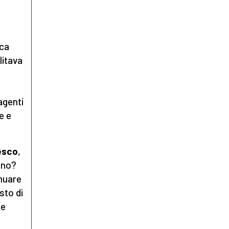
ica
litava
agenti
e e
esco
,
nno?
nuare
sto di
le