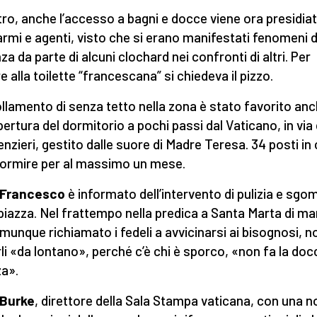
tro, anche l’accesso a bagni e docce viene ora presidia
rmi e agenti, visto che si erano manifestati fenomeni d
za da parte di alcuni clochard nei confronti di altri. Per
e alla toilette “francescana” si chiedeva il pizzo.
ollamento di senza tetto nella zona è stato favorito an
apertura del dormitorio a pochi passi dal Vaticano, in via 
enzieri, gestito dalle suore di Madre Teresa. 34 posti in c
ormire per al massimo un mese.
Francesco
è informato dell’intervento di pulizia e sg
 piazza. Nel frattempo nella predica a Santa Marta di ma
munque richiamato i fedeli a avvicinarsi ai bisognosi, n
rli «da lontano», perché c’è chi è sporco, «non fa la doc
a».
 Burke
, direttore della Sala Stampa vaticana, con una n