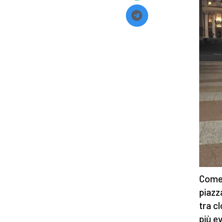
Come 
piazz
tra c
più e