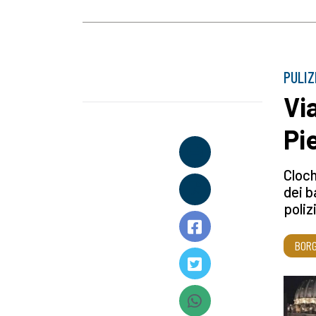
PULIZ
Vi
Pi
Cloch
dei b
poliz
BORG