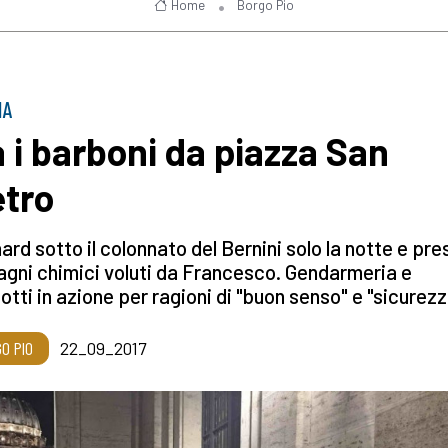
Home
Borgo Pio
IA
a i barboni da piazza San
etro
ard sotto il colonnato del Bernini solo la notte e pre
agni chimici voluti da Francesco. Gendarmeria e
iotti in azione per ragioni di "buon senso" e "sicurezz
O PIO
22_09_2017