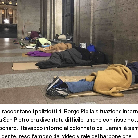
raccontano i poliziotti di Borgo Pio la situazione intor
a San Pietro era diventata difficile, anche con risse not
lochard. Il bivacco intorno al colonnato del Bernini è se
vidente, reso famoso dal video virale del barbone che