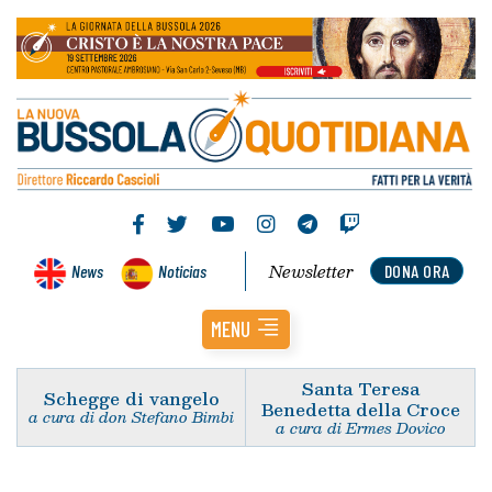
Newsletter
News
Noticias
DONA ORA
MENU
Santa Teresa
Schegge di vangelo
Benedetta della Croce
a cura di don Stefano Bimbi
a cura di Ermes Dovico