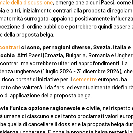
male della discussione
, emerge che alcuni Paesi, come 
ia e altri, inizialmente contrari alla proposta di regola
 maternità surrogata, appaiono positivamente influenza
eccezione di ordine pubblico e potrebbero quindi essere 
e della proposta belga.
contr
ari
ci sono, per ragioni diverse, Svezia, Italia e
acchia
. Altri Paesi (Croazia, Bulgaria, Romania e Ungher
contrari ma vorrebbero ulteriori approfondimenti. La
denza ungherese (1 luglio 2024 - 31 dicembre 2024), che
n ricco
carnet
di iniziative per il
semestre
europeo, ha
arato che valuterà il da farsi ed eventualmente ridefinirà 
 di applicazione della proposta belga.
via l’unica opzione ragionevole
e
civile
, nel rispetto 
tà umana di ciascuno e dei tanto proclamati valori europ
be quella di cancellare il dossier e la proposta belga du
esidenza ungherese. Finché la proposta belga resterà in