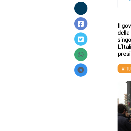
Il go
della
singo
L’Ita
pres
ATTU