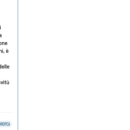
i
a
ione
i, è
delle
vitù
UROPEA