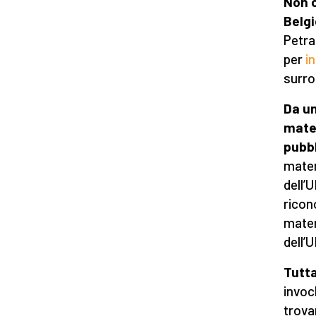
Non c
Belgi
Petra
per
in
surro
Da un
mate
pubb
mater
dell’U
ricon
mater
dell’U
Tutt
invoc
trova