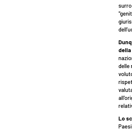
surro
"geni
giuri
dell’
Dunqu
della
nazio
delle
volut
rispe
valuta
all'or
relati
Lo sc
Paesi