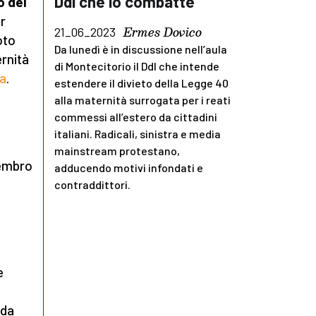
Ddl che lo combatte
o del
er
Ermes Dovico
21_06_2023
oto
Da lunedì è in discussione nell’aula
ernità
di Montecitorio il Ddl che intende
pa
.
estendere il divieto della Legge 40
alla maternità surrogata per i reati
commessi all’estero da cittadini
italiani. Radicali, sinistra e media
mainstream protestano,
membro
adducendo motivi infondati e
contraddittori.
e
 da