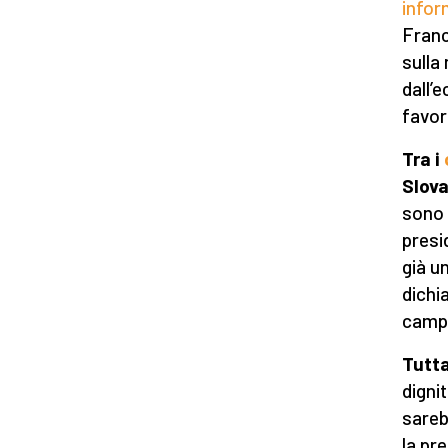
infor
Franc
sulla
dall’
favor
Tra
i
Slov
sono 
presi
già u
dichi
campo
Tutta
digni
sareb
la pr