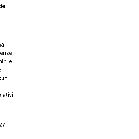
del
ma
tenze
ini e
e
cun
lativi
 27