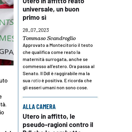
Utero in affitto reato
universale, un buon
primo sì
28_07_2023
Tommaso Scandroglio
Approvato a Montecitorio il testo
che qualifica come reato la
maternità surrogata, anche se
commesso all’estero. Ora passa al
Senato. Il Ddl è raggirabile ma la
nuto
sua
ratio
è positiva. E ricorda che
gli esseri umani non sono cose.
e
tà.
ALLA CAMERA
io
Utero in affitto, le
pseudo-ragioni contro il