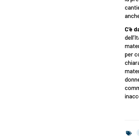
canti
anche
C’è d
dell’I
mater
per c
chiar
mater
donne
comme
inacc