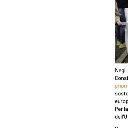
Negli
Consi
priori
sost
europ
Per l
dell'