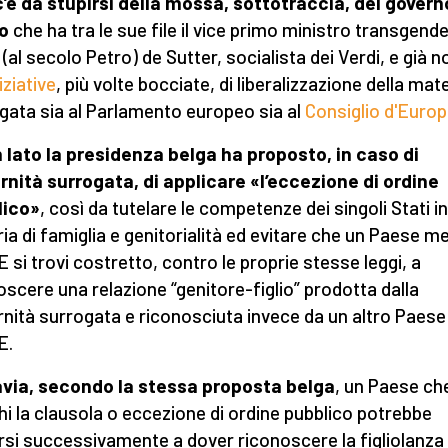
’è da stupirsi della mossa, sottotraccia, del govern
o
che ha tra le sue file il vice primo ministro transgend
 (al secolo Petro) de Sutter, socialista dei Verdi, e già n
iziative
, più volte bocciate, di liberalizzazione della mat
gata sia al Parlamento europeo sia al
Consiglio d'Euro
 lato l
a
p
residenza belga
ha
proposto, in caso di
rnità surrogata,
di applicare
«
l’
eccezione di ordine
lico»
, così da tutelare le competenze dei singoli Stati in
ia di famiglia e genitorialità ed evitare che un Paese 
E si trovi costretto, contro le proprie stesse leggi, a
oscere una relazione “genitore-figlio” prodotta dalla
nità surrogata e riconosciuta invece da un altro Paese
E.
avia,
secondo la
stessa proposta belga
, un Paese ch
hi la clausola o eccezione di ordine pubblico potrebbe
rsi successivamente a dover riconoscere la figliolanza