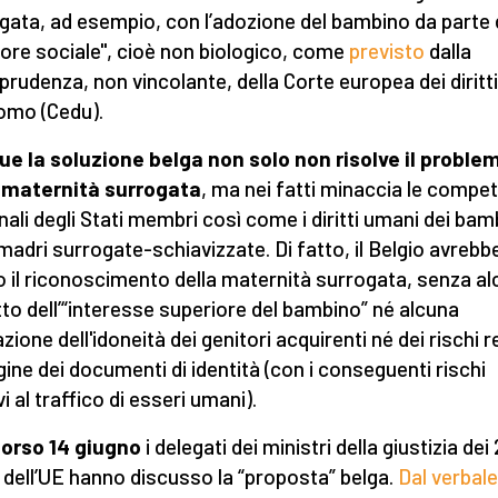
gata, ad esempio, con l’adozione del bambino da parte 
tore sociale", cioè non biologico, come
previsto
dalla
sprudenza, non vincolante, della Corte europea dei diritti
uomo (Cedu).
e la soluzione belga non solo non risolve il proble
 maternità surrogata
, ma nei fatti minaccia le compe
nali degli Stati membri così come i diritti umani dei bamb
 madri surrogate-schiavizzate. Di fatto, il Belgio avrebb
o il riconoscimento della maternità surrogata, senza al
tto dell’“interesse superiore del bambino” né alcuna
zione dell'idoneità dei genitori acquirenti né dei rischi re
igine dei documenti di identità (con i conseguenti rischi
vi al traffico di esseri umani).
orso 14 giugno
i delegati dei ministri della giustizia dei
 dell’UE hanno discusso la “proposta” belga.
Dal verbale