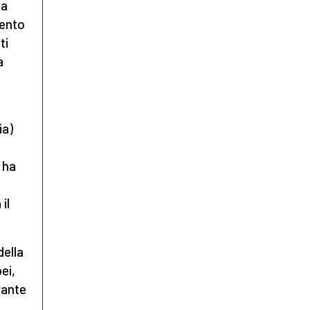
la
mento
ti
a
ia)
 ha
il
della
ei,
rante