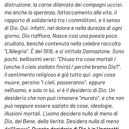
distruzione, la carne dilaniata dei compagni uccisi;
ma anche la speranza, l'attaccamento alla vita, il
rapporto di solidarietà tra i commilitoni, e il senso
di Dio. Qui, infatti, nel dolore e nella durezza di ogni
giorno, Dio riaffiora. Nasce così una poesia poco
studiata, benché contenuta nella celebre raccolta
“L'Allegria”. È del 1916, e si intitola Dannazione. Sono
pochi, bellissimi versi: “Chiuso tra cose mortali /
(anche il cielo stellato finirà) / perché bramo Dio?”.
Il sentimento religioso è già tutto qui: ogni cosa
muore, persino “i cieli, passeranno”; eppure
nell'uomo, e solo in lui, vi è il desiderio di Dio. Un
desiderio che non può rimanere “murato”, e che non
può neppure essere saziato da cose, ideologie,
illusioni mortali. L'uomo desidera nulla di meno di
Dio, del Bene, della Verità. Desidera nulla di meno
dell'Amore
”. Questo desiderio di Dio è in Ungaretti