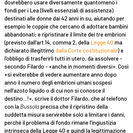
dovrebbero usare diversamente quantomeno i
fondi per i Lea (livelli essenziali di assistenza)
destinati alle donne dai 42 anni in su, aiutando per
esempio le coppie che cercano di adottare bambini
abbandonati; e ripristinare il limite dei tre embrioni
(previsto dall'art.14, comma 2, della
Legge 40
ma
dichiarato illegittimo
dalla Corte costituzionale
) e
l'obbligo di trasferirli tutti in utero, da assolvere -
secondo Filardo - «anche in momenti diversi». Così
«si eviterebbe di vedere aumentare anno dopo
anno il numero degli embrioni umani sospesi
nell’azoto liquido o di cui non si conosce il
destino…!», scrive il dottor Filardo, che al telefono
con la
Bussola
precisa che il ripristino della
suddetta misura servirebbe solo a limitare i danni,
perché il problema di fondo rimane l’ingiustizia
intrinseca della Legge 40 e quindi la legittimazione