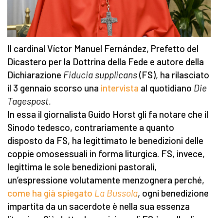
Il cardinal Víctor Manuel Fernández, Prefetto del
Dicastero per la Dottrina della Fede e autore della
Dichiarazione
Fiducia supplicans
(FS), ha rilasciato
il 3 gennaio scorso una
intervista
al quotidiano
Die
Tagespost.
In essa il giornalista Guido Horst gli fa notare che il
Sinodo tedesco, contrariamente a quanto
disposto da FS, ha legittimato le benedizioni delle
coppie omosessuali in forma liturgica. FS, invece,
legittima le sole benedizioni pastorali,
un’espressione volutamente menzognera perché,
come ha già spiegato
La Bussola
, ogni benedizione
impartita da un sacerdote è nella sua essenza