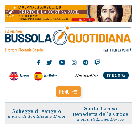
Newsletter
News
Noticias
DONA ORA
MENU
Santa Teresa
Schegge di vangelo
Benedetta della Croce
a cura di don Stefano Bimbi
a cura di Ermes Dovico