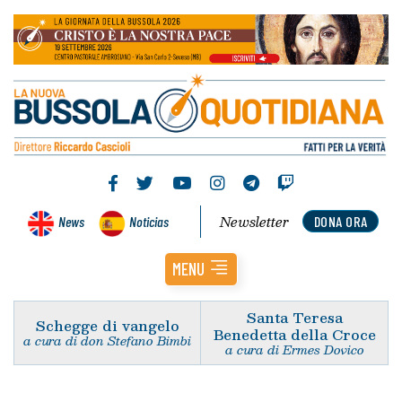
Newsletter
News
Noticias
DONA ORA
MENU
Santa Teresa
Schegge di vangelo
Benedetta della Croce
a cura di don Stefano Bimbi
a cura di Ermes Dovico