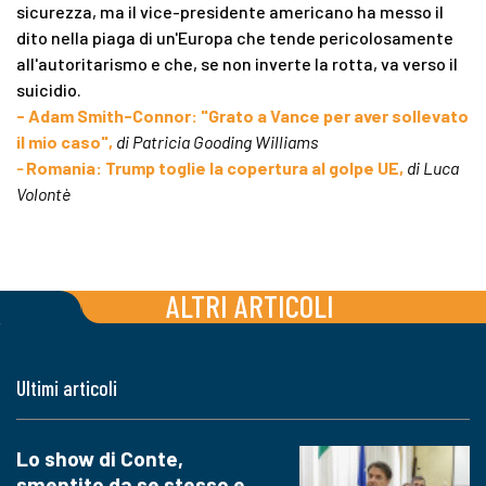
sicurezza, ma il vice-presidente americano ha messo il
dito nella piaga di un'Europa che tende pericolosamente
all'autoritarismo e che, se non inverte la rotta, va verso il
suicidio.
- Adam Smith-Connor: "Grato a Vance per aver sollevato
il mio caso",
di Patricia Gooding Williams
-
Romania: Trump toglie la copertura al golpe UE,
di Luca
Volontè
ALTRI ARTICOLI
Ultimi articoli
Lo show di Conte,
smentito da se stesso e