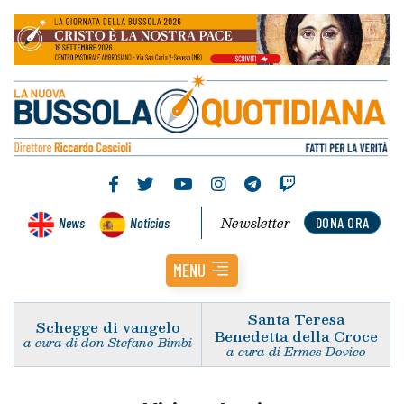
Newsletter
News
Noticias
DONA ORA
MENU
Santa Teresa
Schegge di vangelo
Benedetta della Croce
a cura di don Stefano Bimbi
a cura di Ermes Dovico