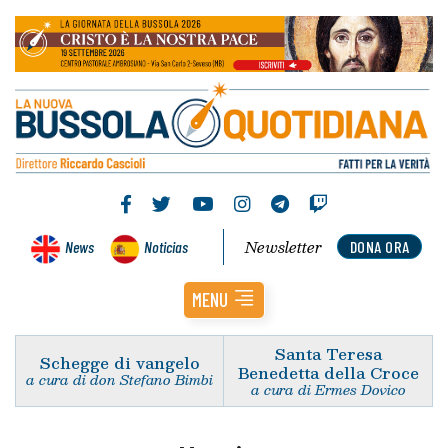
Newsletter
News
Noticias
DONA ORA
MENU
Santa Teresa
Schegge di vangelo
Benedetta della Croce
a cura di don Stefano Bimbi
a cura di Ermes Dovico