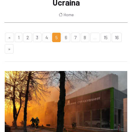
Ucraina
Home
«
1
2
3
4
5
6
7
8
...
15
16
»