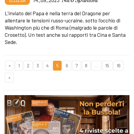
ECCLESIA
14_09_2023
L'inviato del Papa è nella terra del Dragone per
allentare le tensioni russo-ucraine, sotto l'occhio di
Washington più che di Roma (malgrado le parole di
Crosetto). Un test anche sui rapporti tra Cina e Santa
Sede.
«
1
2
3
4
5
6
7
8
...
15
16
»