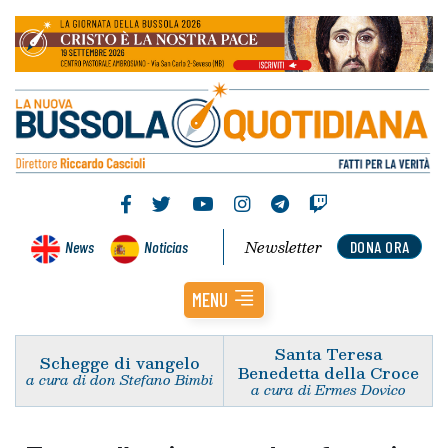
Newsletter
News
Noticias
DONA ORA
MENU
Santa Teresa
Schegge di vangelo
Benedetta della Croce
a cura di don Stefano Bimbi
a cura di Ermes Dovico