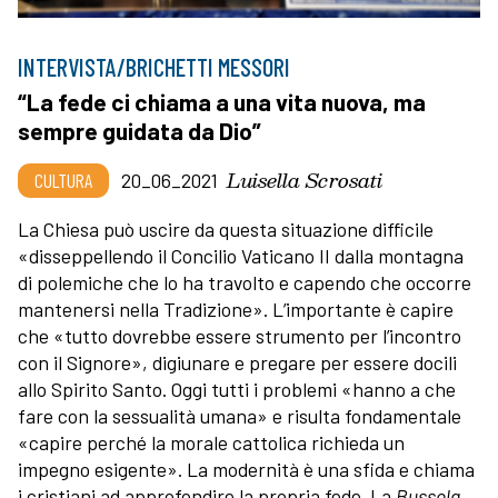
INTERVISTA/BRICHETTI MESSORI
“La fede ci chiama a una vita nuova, ma
sempre guidata da Dio”
Luisella Scrosati
CULTURA
20_06_2021
La Chiesa può uscire da questa situazione difficile
«disseppellendo il Concilio Vaticano II dalla montagna
di polemiche che lo ha travolto e capendo che occorre
mantenersi nella Tradizione». L’importante è capire
che «tutto dovrebbe essere strumento per l’incontro
con il Signore», digiunare e pregare per essere docili
allo Spirito Santo. Oggi tutti i problemi «hanno a che
fare con la sessualità umana» e risulta fondamentale
«capire perché la morale cattolica richieda un
impegno esigente». La modernità è una sfida e chiama
i cristiani ad approfondire la propria fede. La
Bussola