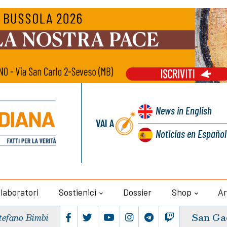
News
in English
VAI A
Noticias
en Español
llaboratori
Sostienici
Dossier
Shop
Ar
San Ga
tefano Bimbi