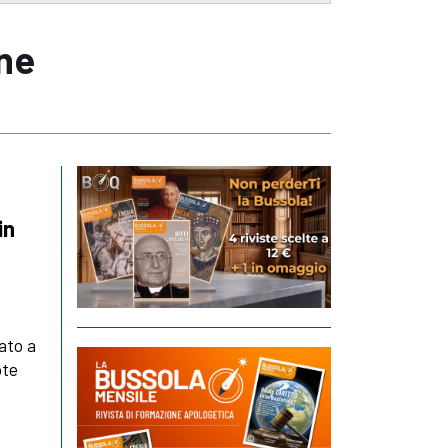
one
in
ato a
ote