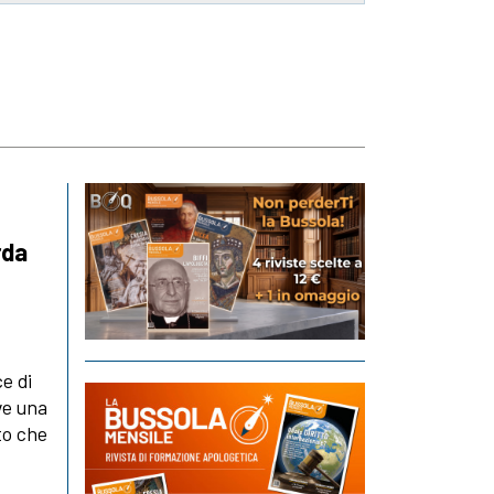
rda
e di
ve una
tto che