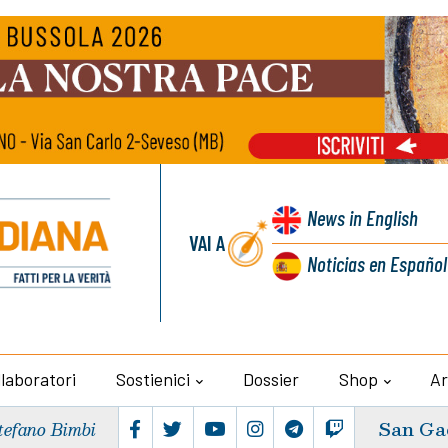
News
in English
VAI A
Noticias
en Español
llaboratori
Sostienici
Dossier
Shop
Ar
San Ga
tefano Bimbi