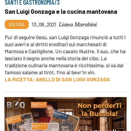
SANTI E GASTRONOMIA/3
San Luigi Gonzaga e la cucina mantovana
Liana Marabini
CULTURA
13_06_2021
Pur di seguire Gesù, san Luigi Gonzaga rinunciò a tutti i
suoi averi e ai diritti ereditari sui marchesati di
Mantova e Castiglione. Un casato illustre, il suo, che ha
lasciato il segno anche nella storia del cibo. La
tradizione culinaria mantovana è ricchissima, si va dal
famoso salame al tiròt, fino al bevr'in vin.
LA RICETTA: ANELLO DI SAN LUIGI GONZAGA