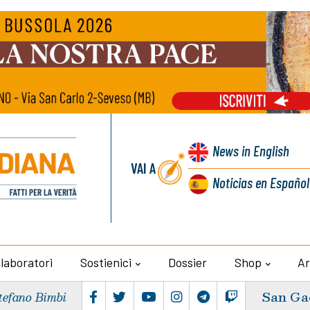
News
in English
VAI A
Noticias
en Español
llaboratori
Sostienici
Dossier
Shop
Ar
San Ga
tefano Bimbi