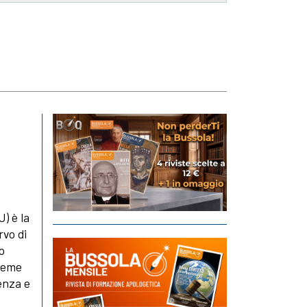
J) è la
rvo di
o
sieme
ienza e