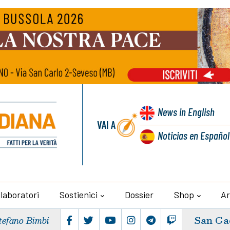
News
in English
VAI A
Noticias
en Español
llaboratori
Sostienici
Dossier
Shop
Ar
San Ga
tefano Bimbi