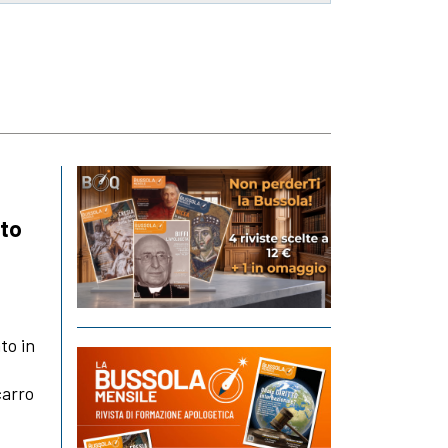
lto
to in
carro