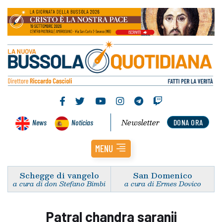
Newsletter
News
Noticias
DONA ORA
MENU
Schegge di vangelo
San Domenico
a cura di don Stefano Bimbi
a cura di Ermes Dovico
Patral chandra saranji