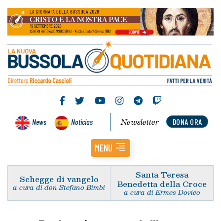
Newsletter
News
Noticias
DONA ORA
MENU
Santa Teresa
Schegge di vangelo
Benedetta della Croce
a cura di don Stefano Bimbi
a cura di Ermes Dovico