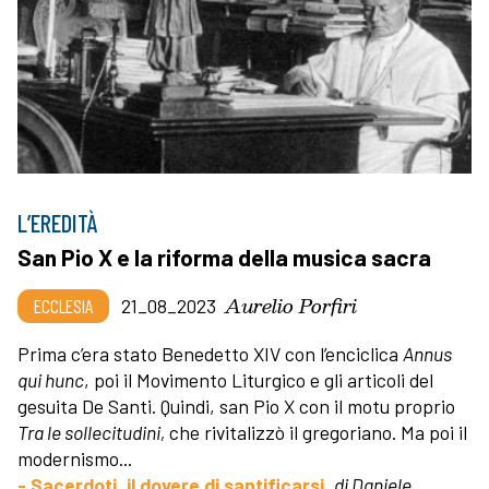
L’EREDITÀ
San Pio X e la riforma della musica sacra
Aurelio Porfiri
ECCLESIA
21_08_2023
Prima c’era stato Benedetto XIV con l’enciclica
Annus
qui hunc
, poi il Movimento Liturgico e gli articoli del
gesuita De Santi. Quindi, san Pio X con il motu proprio
Tra le sollecitudini,
che rivitalizzò il gregoriano. Ma poi il
modernismo...
- Sacerdoti, il dovere di santificarsi,
di Daniele