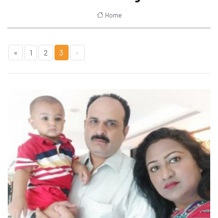
Home
«
1
2
3
»