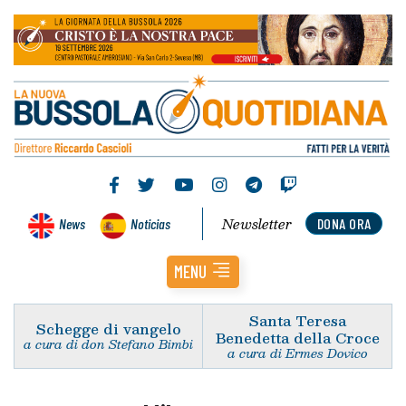
Newsletter
News
Noticias
DONA ORA
MENU
Santa Teresa
Schegge di vangelo
Benedetta della Croce
a cura di don Stefano Bimbi
a cura di Ermes Dovico