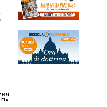
i
n
a.
oteste
 El Al,