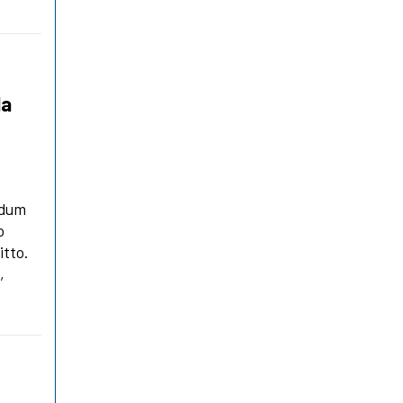
la
endum
o
itto.
,