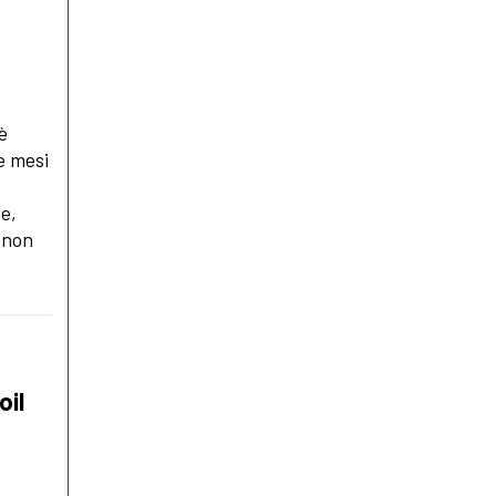
è
e mesi
r
te,
e non
oil