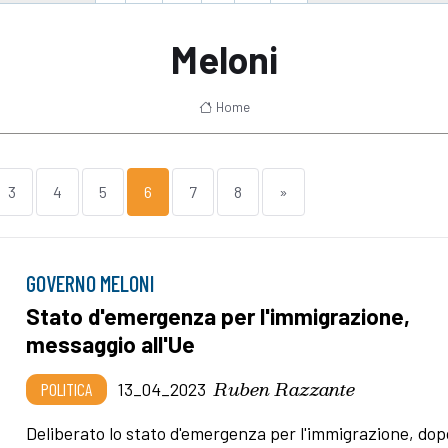
Meloni
Home
3
4
5
6
7
8
»
GOVERNO MELONI
Stato d'emergenza per l'immigrazione,
messaggio all'Ue
Ruben Razzante
POLITICA
13_04_2023
Deliberato lo stato d'emergenza per l'immigrazione, do