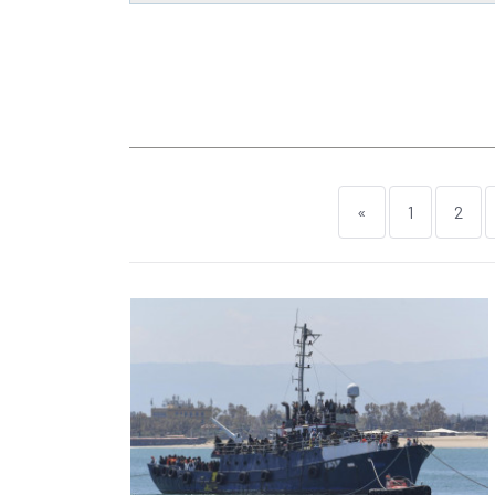
«
1
2