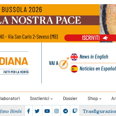
News
in English
VAI A
Noticias
en Español
llaboratori
Sostienici
Dossier
Shop
Ar
Trasfigurazio
efano Bimbi