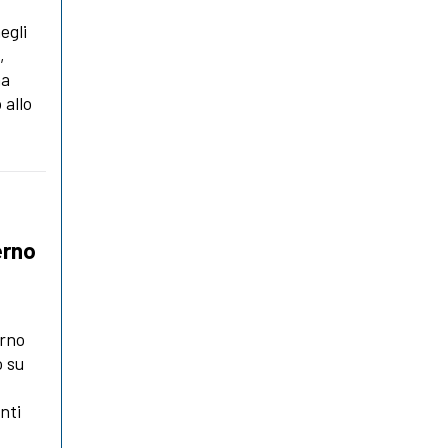
egli
,
ha
 allo
erno
erno
o su
nti