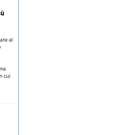
sù
ate al
è
ima
n cui