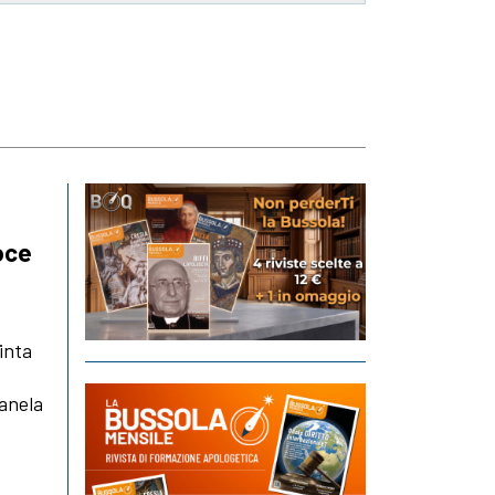
roce
inta
 anela