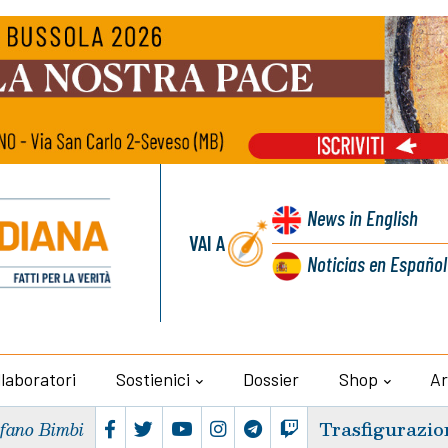
News
in English
VAI A
Noticias
en Español
llaboratori
Sostienici
Dossier
Shop
Ar
Trasfigurazio
efano Bimbi