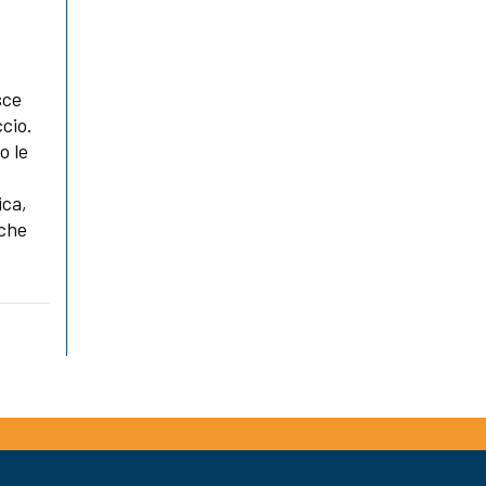
sce
ccio.
o le
ica,
 che