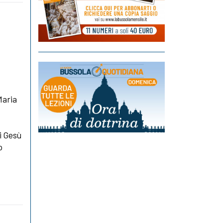
Maria
i Gesù
o
a
l