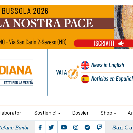
News
in English
VAI A
Noticias
en Español
llaboratori
Sostienici
Dossier
Shop
Ar
San Ga
tefano Bimbi