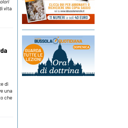
olori
i vita
rda
e di
ve una
tto che