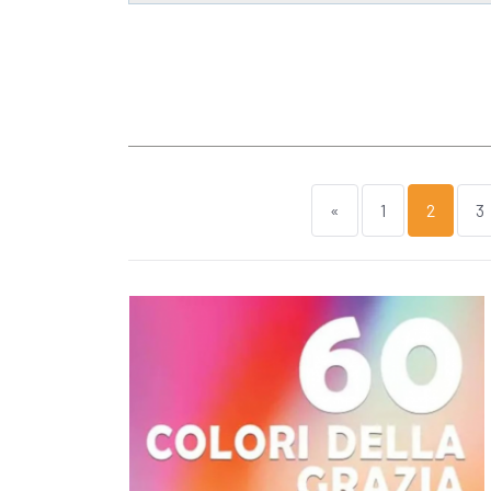
«
1
2
3