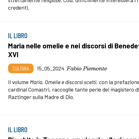
strettamente religiose. Così, difficilmente interesserà i
credenti.
IL LIBRO
Maria nelle omelie e nei discorsi di Benede
XVI
Fabio Piemonte
CULTURA
15_05_2024
Il volume
Maria. Omelie e discorsi scelti
, con la prefazion
cardinal Comastri, raccoglie tante perle del magistero d
Raztinger sulla Madre di Dio.
IL LIBRO