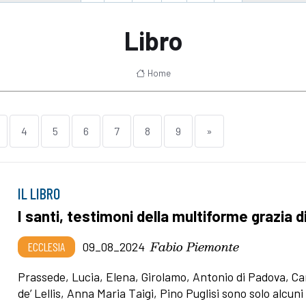
Libro
Home
4
5
6
7
8
9
»
IL LIBRO
I santi, testimoni della multiforme grazia d
Fabio Piemonte
ECCLESIA
09_08_2024
Prassede, Lucia, Elena, Girolamo, Antonio di Padova, Ca
de’ Lellis, Anna Maria Taigi, Pino Puglisi sono solo alcuni 