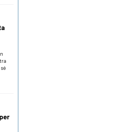
ta
un
tra
 sé
 per