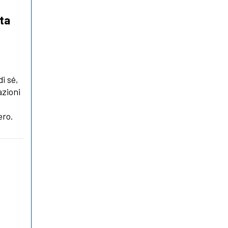
ita
i sé,
azioni
ero.