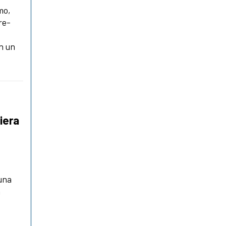
mo,
re-
n un
iera
una
a