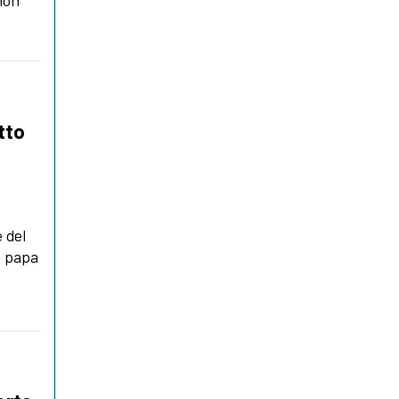
 non
tto
e del
i papa