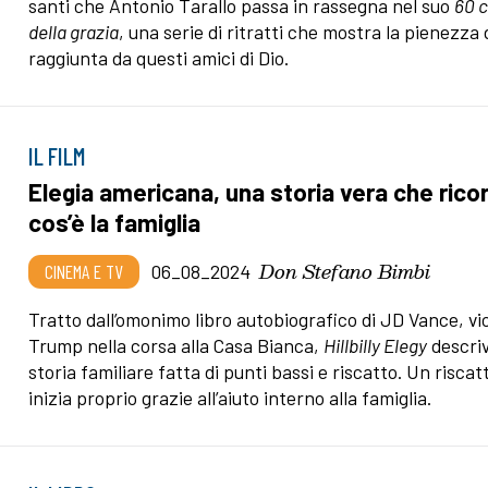
santi che Antonio Tarallo passa in rassegna nel suo
60 c
della grazia
, una serie di ritratti che mostra la pienezza d
raggiunta da questi amici di Dio.
IL FILM
Elegia americana, una storia vera che rico
cos’è la famiglia
Don Stefano Bimbi
CINEMA E TV
06_08_2024
Tratto dall’omonimo libro autobiografico di JD Vance, vic
Trump nella corsa alla Casa Bianca,
Hillbilly Elegy
descri
storia familiare fatta di punti bassi e riscatto. Un risca
inizia proprio grazie all’aiuto interno alla famiglia.