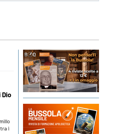
i Dio
millo
tra i