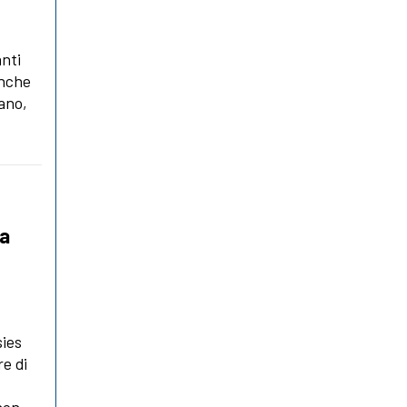
anti
anche
iano,
ma
sies
re di