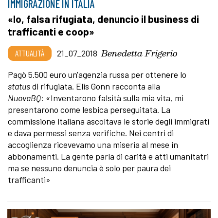
IMMIGRAZIONE IN ITALIA
«Io, falsa rifugiata, denuncio il business di
trafficanti e coop»
Benedetta Frigerio
ATTUALITÀ
21_07_2018
Pagò 5.500 euro un'agenzia russa per ottenere lo
status
di rifugiata. Elis Gonn racconta alla
NuovaBQ
: «Inventarono falsità sulla mia vita, mi
presentarono come lesbica perseguitata. La
commissione italiana ascoltava le storie degli immigrati
e dava permessi senza verifiche. Nei centri di
accoglienza ricevevamo una miseria al mese in
abbonamenti. La gente parla di carità e atti umanitatri
ma se nessuno denuncia è solo per paura dei
trafficanti»