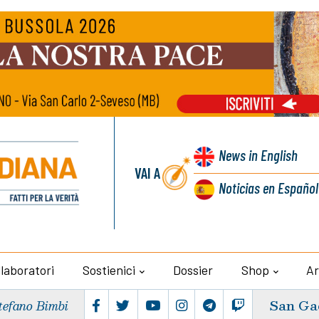
News
in English
VAI A
Noticias
en Español
llaboratori
Sostienici
Dossier
Shop
Ar
San Ga
tefano Bimbi