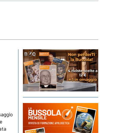
saggio
he
ata