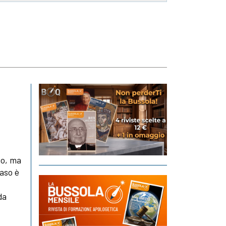
io, ma
maso è
da