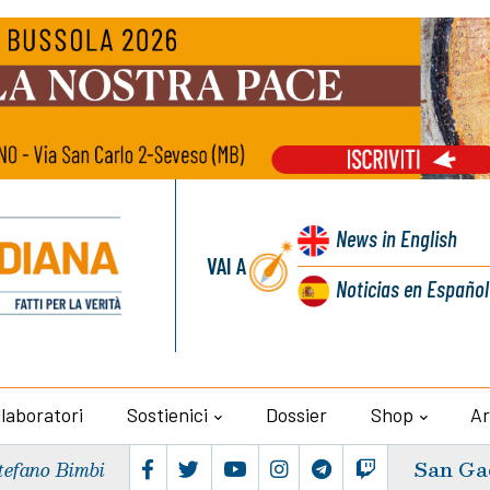
News
in English
VAI A
Noticias
en Español
llaboratori
Sostienici
Dossier
Shop
Ar
San Ga
tefano Bimbi